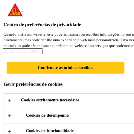
You are accessing "Sika Brasil", it seems you are accessing it from
TO SIKA USA
STAY ON THE SIKA BRASIL WEB
Centro de preferências de privacidade
Quando visita um website, este pode armazenar ou recolher informações no seu na
diretamente, mas pode dar-lhe uma experiência web mais personalizada. Uma vez qu
Sika Brasil
de cookies pode afetar a sua experiência no website e os serviços que podemos of
POLÍTICA DE COOKIE
Confirmar as minhas escolhas
LAMINAÇÃO
Gerir preferências de cookies
TÊXTIL
Cookies estritamente necessários
Laminação de têxteis com a tecnologia
Cookies de desempenho
adesiva SikaMelt® HMPUR
Cookies de funcionalidade