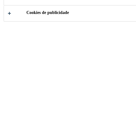
Cookies de publicidade
Como podemos te
ajudar?
Encontre as
Escolha se
suas soluções
produtos
Indústria
Têxteis e Consumíveis
Laminação Têxtil