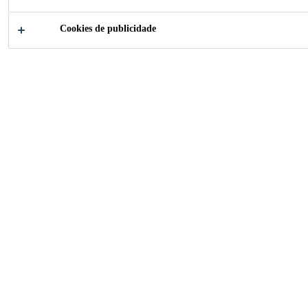
Cookies de publicidade
Indústria
Componentes para Construção
Soluções para a fabricação de componentes
construtivos, como: portas, janelas,
esquadrias, pisos e painéis.
Líder em Colagem,
Selagem, Amortecimento,
Reforço e Proteção