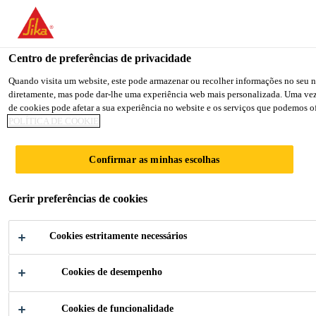
You are accessing "Sika Brasil", it seems you are accessing it from
TO SIKA USA
STAY ON THE SIKA BRASIL WEB
Centro de preferências de privacidade
Quando visita um website, este pode armazenar ou recolher informações no seu na
diretamente, mas pode dar-lhe uma experiência web mais personalizada. Uma vez qu
Sika Brasil
de cookies pode afetar a sua experiência no website e os serviços que podemos of
POLÍTICA DE COOKIE
Confirmar as minhas escolhas
COMPONENTES
Gerir preferências de cookies
PARA
Cookies estritamente necessários
CONSTRUÇÃO
Cookies de desempenho
Cookies de funcionalidade