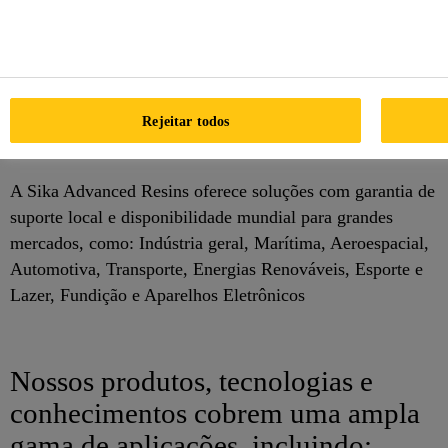
compósitos
. A Sika Advanced Resins oferece soluções
personalizadas para a indústria de compósitos, desde o
modelo até a peça, incluindo o
adesivo estrutural
apropriado. Além disso, oferecemos resinas de fundição e
Rejeitar todos
revestimentos funcionais para
filtros
e
dielétricos
industriais.
A Sika Advanced Resins oferece soluções com garantia de
suporte local e disponibilidade mundial para grandes
mercados, como: Indústria geral, Marítima, Aeroespacial,
Automotiva, Transporte, Energias Renováveis, Esporte e
Lazer, Fundição e Aparelhos Eletrônicos
Nossos produtos, tecnologias e
conhecimentos cobrem uma ampla
gama de aplicações, incluindo: