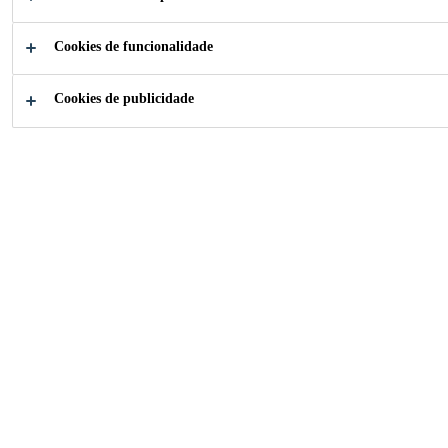
ALTO
DESEMPENHO
Cookies de funcionalidade
Cookies de publicidade
Como podemos te
ajudar?
Visite Resi