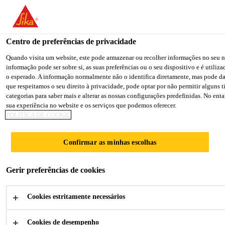
You are accessing "Sika Brasil", it seems you are accessing it from
for your country.
Centro de preferências de privacidade
TO SIKA USA
STAY ON THE SIKA BRASIL WEB
Quando visita um website, este pode armazenar ou recolher informações no seu n
informação pode ser sobre si, as suas preferências ou o seu dispositivo e é utili
o esperado. A informação normalmente não o identifica diretamente, mas pode d
Sika Brasil
que respeitamos o seu direito à privacidade, pode optar por não permitir alguns 
categorias para saber mais e alterar as nossas configurações predefinidas. No ent
sua experiência no website e os serviços que podemos oferecer.
POLÍTICA DE COOKIE
SOLUÇÕES DE
Confirmar as minhas escolhas
RESINAS
Gerir preferências de cookies
AVANÇADAS DE
Cookies estritamente necessários
Cookies de desempenho