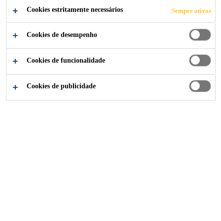
OU
Cookies estritamente necessários
Sempre ativos
COMBINAÇÃO
Cookies de desempenho
DE METAIS
Cookies de funcionalidade
Cookies de publicidade
Indústria
...
Metal Adhesives for Aluminum, Steel and 
Soluções adesivas de cura a frio e por calor
para metais no BIW