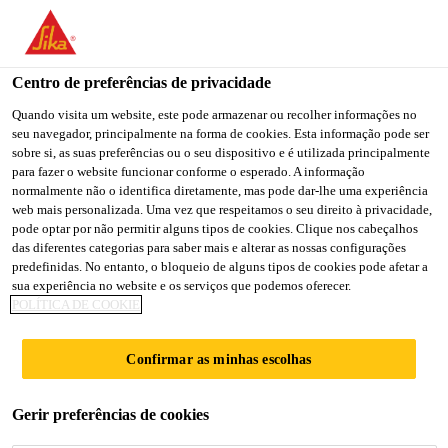
You are accessing "Sika Brasil", it seems you are accessing it
from "Estados Unidos". We have a dedicated website for your
country.
Centro de preferências de privacidade
TO
Quando visita um website, este pode armazenar ou recolher informações no
STAY ON THE SIKA
SELECT A
seu navegador, principalmente na forma de cookies. Esta informação pode ser
SIKA
BRASIL WEBSITE
COUNTRY
sobre si, as suas preferências ou o seu dispositivo e é utilizada principalmente
USA
para fazer o website funcionar conforme o esperado. A informação
normalmente não o identifica diretamente, mas pode dar-lhe uma experiência
web mais personalizada. Uma vez que respeitamos o seu direito à privacidade,
Sika Brasil
pode optar por não permitir alguns tipos de cookies. Clique nos cabeçalhos
das diferentes categorias para saber mais e alterar as nossas configurações
predefinidas. No entanto, o bloqueio de alguns tipos de cookies pode afetar a
sua experiência no website e os serviços que podemos oferecer.
POLÍTICA DE COOKIE
ADESIVO PARA
Confirmar as minhas escolhas
ALUMÍNIO, AÇO
Gerir preferências de cookies