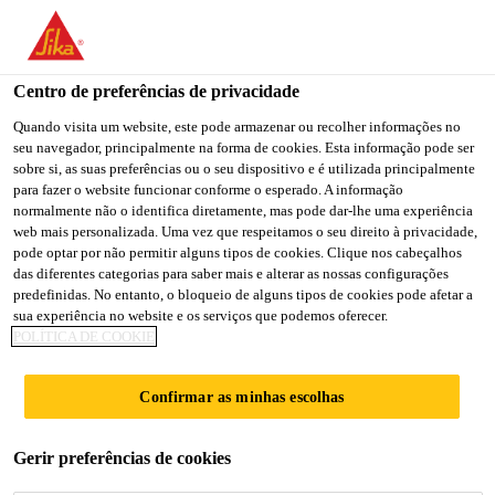
You are accessing "Sika Brasil", it seems you are accessing it
from "Estados Unidos". We have a dedicated website for your
country.
Centro de preferências de privacidade
TO
Quando visita um website, este pode armazenar ou recolher informações no
STAY ON THE SIKA
SELECT A
seu navegador, principalmente na forma de cookies. Esta informação pode ser
SIKA
BRASIL WEBSITE
COUNTRY
sobre si, as suas preferências ou o seu dispositivo e é utilizada principalmente
USA
para fazer o website funcionar conforme o esperado. A informação
normalmente não o identifica diretamente, mas pode dar-lhe uma experiência
web mais personalizada. Uma vez que respeitamos o seu direito à privacidade,
Sika Brasil
pode optar por não permitir alguns tipos de cookies. Clique nos cabeçalhos
das diferentes categorias para saber mais e alterar as nossas configurações
predefinidas. No entanto, o bloqueio de alguns tipos de cookies pode afetar a
sua experiência no website e os serviços que podemos oferecer.
POLÍTICA DE COOKIE
FOGÕES E
Confirmar as minhas escolhas
COOKTOP
Gerir preferências de cookies