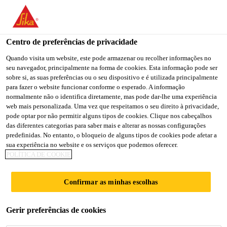
You are accessing "Sika Brasil", it seems you are accessing it
from "Estados Unidos". We have a dedicated website for your
country.
Centro de preferências de privacidade
TO
Quando visita um website, este pode armazenar ou recolher informações no
STAY ON THE SIKA
SELECT A
seu navegador, principalmente na forma de cookies. Esta informação pode ser
SIKA
BRASIL WEBSITE
COUNTRY
sobre si, as suas preferências ou o seu dispositivo e é utilizada principalmente
USA
para fazer o website funcionar conforme o esperado. A informação
normalmente não o identifica diretamente, mas pode dar-lhe uma experiência
web mais personalizada. Uma vez que respeitamos o seu direito à privacidade,
Sika Brasil
pode optar por não permitir alguns tipos de cookies. Clique nos cabeçalhos
das diferentes categorias para saber mais e alterar as nossas configurações
predefinidas. No entanto, o bloqueio de alguns tipos de cookies pode afetar a
sua experiência no website e os serviços que podemos oferecer.
POLÍTICA DE COOKIE
LAVADORAS E
Confirmar as minhas escolhas
SECADORES
Gerir preferências de cookies