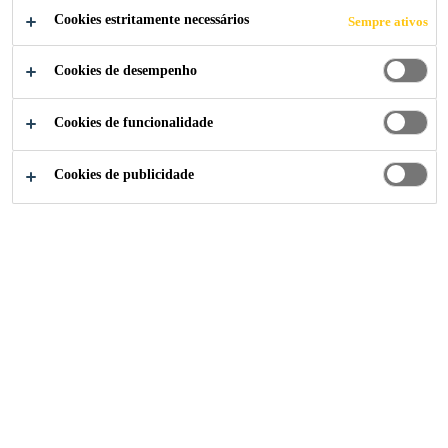
Cookies estritamente necessários
Sempre ativos
Cookies de desempenho
Indústria
...
Lavadoras e Secadores
Cookies de funcionalidade
Cookies de publicidade
SikaMelt®-285
Hot melt PSA de alto desempenho
Sika Brasil