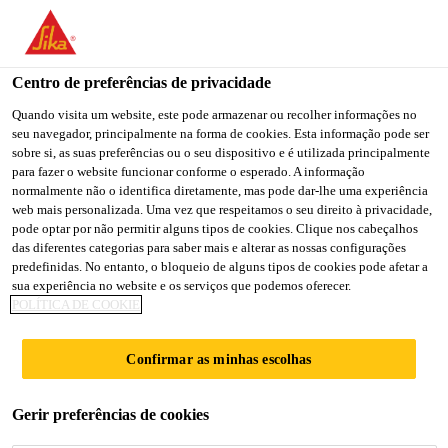
You are accessing "Sika Brasil", it seems you are accessing it
from "Estados Unidos". We have a dedicated website for your
country.
Centro de preferências de privacidade
TO
Quando visita um website, este pode armazenar ou recolher informações no
STAY ON THE SIKA
SELECT A
seu navegador, principalmente na forma de cookies. Esta informação pode ser
SIKA
BRASIL WEBSITE
COUNTRY
sobre si, as suas preferências ou o seu dispositivo e é utilizada principalmente
USA
para fazer o website funcionar conforme o esperado. A informação
normalmente não o identifica diretamente, mas pode dar-lhe uma experiência
web mais personalizada. Uma vez que respeitamos o seu direito à privacidade,
Sika Brasil
pode optar por não permitir alguns tipos de cookies. Clique nos cabeçalhos
das diferentes categorias para saber mais e alterar as nossas configurações
predefinidas. No entanto, o bloqueio de alguns tipos de cookies pode afetar a
sua experiência no website e os serviços que podemos oferecer.
POLÍTICA DE COOKIE
MÁQUINA DE
Confirmar as minhas escolhas
LAVAR LOUÇA
Gerir preferências de cookies