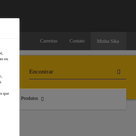
Carreiras
Contato
Minha Sika
r,
as ou
e,
s
os que
atálogo de Produtos