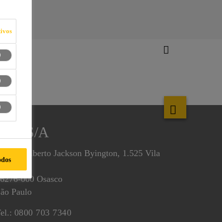
ivos
Sika S/A
v. Dr. Alberto Jackson Byington, 1.525 Vila
odos
Menck
6276-000 Osasco
ão Paulo
el.:
0800 703 7340