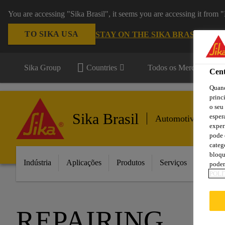
You are accessing "Sika Brasil", it seems you are accessing it from
TO SIKA USA
STAY ON THE SIKA BRASIL WEB
Sika Group
Countries
Todos os Mercados
Cent
Quand
princ
o seu
Sika Brasil
esper
Automotive Afterm
exper
pode 
categ
bloqu
Indústria
Aplicações
Produtos
Serviços
Inovaç
podem
POLÍ
REPAIRING