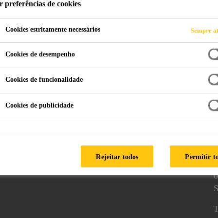
r preferências de cookies
Cookies estritamente necessários
Sempre at
e Para-choque e Componentes Plásticos
Repairing
Cookies de desempenho
Cookies de funcionalidade
Cookies de publicidade
os
Siga-nos
A
Rejeitar todos
Permitir t
0
S
T