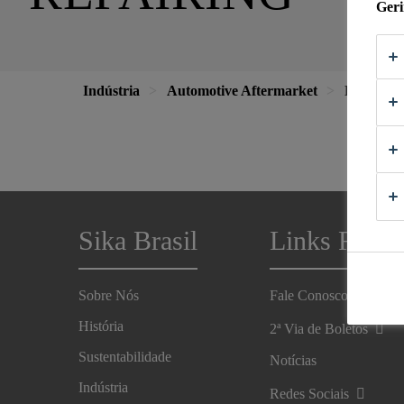
Geri
Indústria
Automotive Aftermarket
Reparo d
Sika Brasil
Links Rápid
Sobre Nós
Fale Conosco
História
2ª Via de Boletos
Sustentabilidade
Notícias
Indústria
Redes Sociais