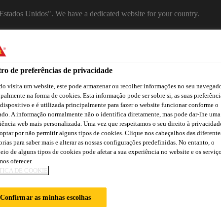
 "Estados Unidos". We have a dedicated website for your country.
SITE
SELECT A COUNTRY
Indústria
ro de preferências de privacidade
o visita um website, este pode armazenar ou recolher informações no seu navegado
ipalmente na forma de cookies. Esta informação pode ser sobre si, as suas preferênci
 dispositivo e é utilizada principalmente para fazer o website funcionar conforme o
ado. A informação normalmente não o identifica diretamente, mas pode dar-lhe uma
arket
iência web mais personalizada. Uma vez que respeitamos o seu direito à privacidad
optar por não permitir alguns tipos de cookies. Clique nos cabeçalhos das diferente
orias para saber mais e alterar as nossas configurações predefinidas. No entanto, o
eio de alguns tipos de cookies pode afetar a sua experiência no website e os serviç
ão
Atendimento Técnico Indústria
Centro de Downloads
C
os oferecer.
TICA DE COOKIE
Confirmar as minhas escolhas