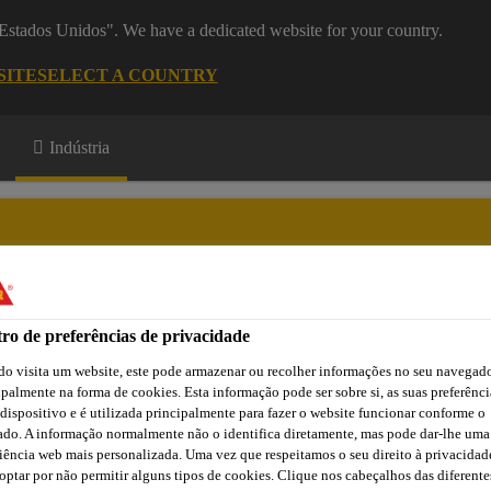
 "Estados Unidos". We have a dedicated website for your country.
SITE
SELECT A COUNTRY
Indústria
arket
ro de preferências de privacidade
ão
Atendimento Técnico Indústria
Centro de Downloads
C
o visita um website, este pode armazenar ou recolher informações no seu navegado
ipalmente na forma de cookies. Esta informação pode ser sobre si, as suas preferênci
 dispositivo e é utilizada principalmente para fazer o website funcionar conforme o
ado. A informação normalmente não o identifica diretamente, mas pode dar-lhe uma
 Vidro
Adesivos
Sikaflex®-256
iência web mais personalizada. Uma vez que respeitamos o seu direito à privacidad
optar por não permitir alguns tipos de cookies. Clique nos cabeçalhos das diferente