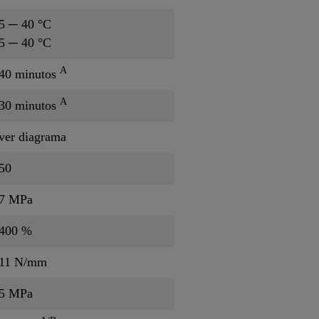
5 ─ 40 °C
5 ─ 40 °C
A
40 minutos
A
30 minutos
ver diagrama
50
7 MPa
400 %
11 N/mm
5 MPa