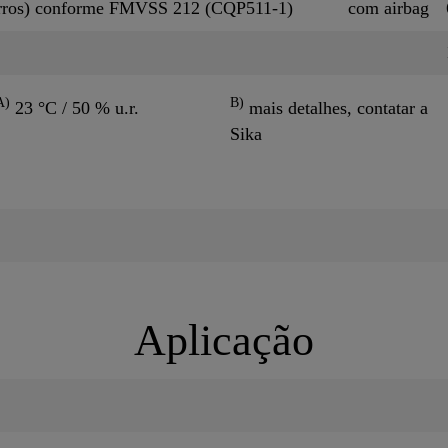
arros) conforme FMVSS 212 (CQP511-1)
com airbag
A)
B)
23 °C / 50 % u.r.
mais detalhes, contatar a
Sika
Aplicação