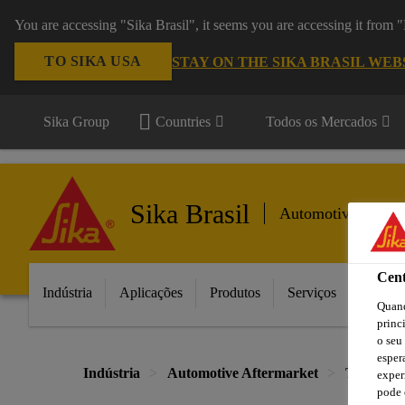
You are accessing "Sika Brasil", it seems you are accessing it from
TO SIKA USA
STAY ON THE SIKA BRASIL WEB
Sika Group
Countries
Todos os Mercados
Sika Brasil
Automotive Afterm
Cent
Indústria
Aplicações
Produtos
Serviços
Inovaç
Quand
princ
o seu
esper
Indústria
Automotive Aftermarket
Troca de
exper
pode 