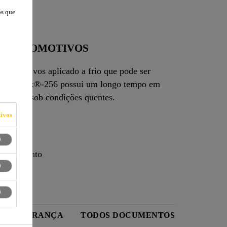
os que
OS AUTOMOTIVOS
automotivos aplicado a frio que pode ser
em
aberto e, portanto, isto assegura uma aplicação segura mesmo sob condições quentes.
ivos
scorrimento
DE SEGURANÇA
TODOS DOCUMENTOS