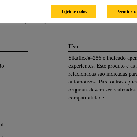
Rejeitar todos
Permitir t
Aplicação
Documentos
Uso
Sikaflex®-256 é indicado apena
ão
experientes. Este produto e as
relacionadas são indicadas par
automotivos. Para outras aplic
originais devem ser realizados
compatibilidade.
ml