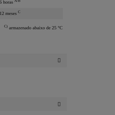
A/B
6 horas
C
12 meses
C)
armazenado abaixo de 25 °C