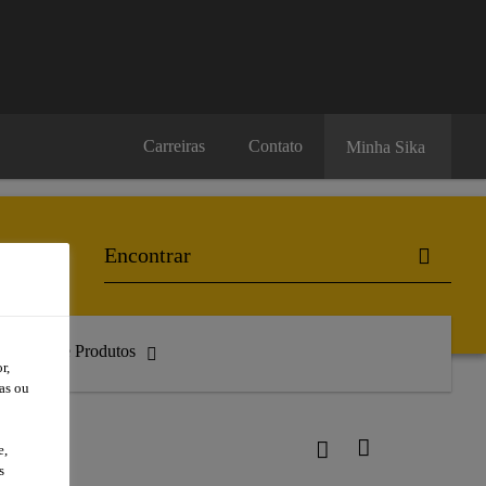
Carreiras
Contato
Minha Sika
atálogo de Produtos
r,
as ou
e,
s