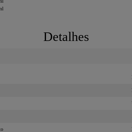
ml
ml
Detalhes
to