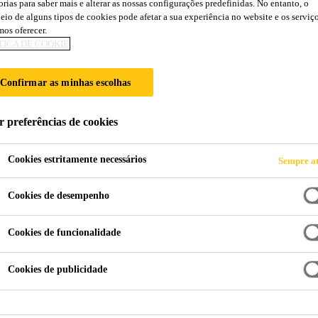
orias para saber mais e alterar as nossas configurações predefinidas. No entanto, o
Sikaflex®-256
eio de alguns tipos de cookies pode afetar a sua experiência no website e os serviç
os oferecer.
TICA DE COOKIE
ADESIVO PARA REPOSIÇÃO DE VIDR
Confirmar as minhas escolhas
Sikaflex®-256 é um adesivo para reposição de vidros 
facilmente aplicado com pistolas de aplicação manual. Sikaflex®-256 possui um longo tempo 
r preferências de cookies
Cookies estritamente necessários
Sempre at
Fácil de aplicar com aplicador manual
Cookies de desempenho
Boa estabilidade do cordão e propriedade de não e
Cookies de funcionalidade
Qualidade automotiva OEM
Cookies de publicidade
FICHA TÉCNICA
FICHA 