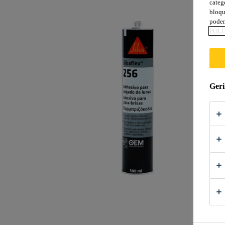
categ
bloqu
podem
POLÍ
Geri