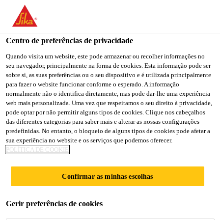
You are accessing "Sika Brasil", it seems you are accessing it
from "Estados Unidos". We have a dedicated website for your
country.
Centro de preferências de privacidade
Indústria
...
Sikaflex® SOLO
TO
Quando visita um website, este pode armazenar ou recolher informações no
STAY ON THE SIKA
SELECT A
seu navegador, principalmente na forma de cookies. Esta informação pode ser
SIKA
BRASIL WEBSITE
COUNTRY
sobre si, as suas preferências ou o seu dispositivo e é utilizada principalmente
USA
para fazer o website funcionar conforme o esperado. A informação
normalmente não o identifica diretamente, mas pode dar-lhe uma experiência
web mais personalizada. Uma vez que respeitamos o seu direito à privacidade,
Sikaflex® SOLO
Sika Brasil
pode optar por não permitir alguns tipos de cookies. Clique nos cabeçalhos
das diferentes categorias para saber mais e alterar as nossas configurações
predefinidas. No entanto, o bloqueio de alguns tipos de cookies pode afetar a
ADESIVO PARA COLAGEM DE
sua experiência no website e os serviços que podemos oferecer.
POLÍTICA DE COOKIE
VIDROS AUTOMOTIVOS SEM PRIMER
O Sikaflex® SOLO é um adesivo para colagem de
Confirmar as minhas escolhas
para-brisas, sem necessidade de primer. Possui um
longo tempo de trabalho e garante uma aplicação
Gerir preferências de cookies
segura mesmo sob condições quentes.