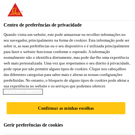
You are accessing "Sika Brasil", it seems you are accessing it
from "Estados Unidos". We have a dedicated website for your
country.
Centro de preferências de privacidade
TO
Quando visita um website, este pode armazenar ou recolher informações no
STAY ON THE SIKA
SELECT A
seu navegador, principalmente na forma de cookies. Esta informação pode ser
SIKA
BRASIL WEBSITE
COUNTRY
sobre si, as suas preferências ou o seu dispositivo e é utilizada principalmente
USA
para fazer o website funcionar conforme o esperado. A informação
normalmente não o identifica diretamente, mas pode dar-lhe uma experiência
web mais personalizada. Uma vez que respeitamos o seu direito à privacidade,
Sika Brasil
pode optar por não permitir alguns tipos de cookies. Clique nos cabeçalhos
das diferentes categorias para saber mais e alterar as nossas configurações
predefinidas. No entanto, o bloqueio de alguns tipos de cookies pode afetar a
sua experiência no website e os serviços que podemos oferecer.
POLÍTICA DE COOKIE
BLACK STEPBY
Confirmar as minhas escolhas
STEP
Gerir preferências de cookies