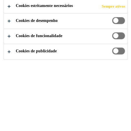
Cookies estritamente necessários
Sempre ativos
Cookies de desempenho
Indústria
...
Black stepby step
Cookies de funcionalidade
Cookies de publicidade
Sika Brasil
Sobre Nós
História
Sustentabilidade
Indústria
Carreiras