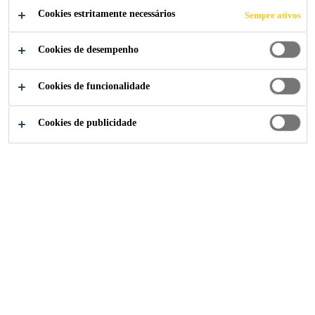
transparente base solvente, que reage com a umidade
Cookies estritamente necessários
Sempre ativos
e deposita grupos ativos no substrato. Estes grupos
Cookies de desempenho
agem como ele entre os substratos e
primers
ou
Ler mais (+)
selantes/adesivos. Sika® Aktivator-100 é
especialmente formulado para tratamento de
Cookies de funcionalidade
superfícies de colagem previamente à aplicação de
Fácil de usar
adesivos monocomponente de poliuretano da Sika.
Cookies de publicidade
Adesão melhorada em uma ampla variedade de
substratos não porosos
Tempo de secagem curto