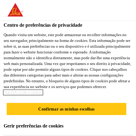
You are accessing "Sika Brasil", it seems you are accessing it
from "Estados Unidos". We have a dedicated website for your
country.
Centro de preferências de privacidade
Indústria
...
Sika® Aktivator-100
TO
Quando visita um website, este pode armazenar ou recolher informações no
STAY ON THE SIKA
SELECT A
seu navegador, principalmente na forma de cookies. Esta informação pode ser
SIKA
BRASIL WEBSITE
COUNTRY
sobre si, as suas preferências ou o seu dispositivo e é utilizada principalmente
USA
para fazer o website funcionar conforme o esperado. A informação
normalmente não o identifica diretamente, mas pode dar-lhe uma experiência
web mais personalizada. Uma vez que respeitamos o seu direito à privacidade,
Sika® Aktivator-
Sika Brasil
pode optar por não permitir alguns tipos de cookies. Clique nos cabeçalhos
das diferentes categorias para saber mais e alterar as nossas configurações
predefinidas. No entanto, o bloqueio de alguns tipos de cookies pode afetar a
100
sua experiência no website e os serviços que podemos oferecer.
POLÍTICA DE COOKIE
PROMOTOR TRANSPARENTE DE
Confirmar as minhas escolhas
ADESÃO BASE SOLVENTE PARA
DIVERSOS SUBSTRATOS
Gerir preferências de cookies
Sika® Aktivator-100 é um promotor de adesão