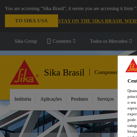
You are accessing "Sika Brasil", it seems you are accessing it from
TO SIKA USA
STAY ON THE SIKA BRASIL WEB
Sika Group
Countries
Todos os Mercados
Sika Brasil
Componentes para
Cent
Quand
princ
Indústria
Aplicações
Produtos
Serviços
Inovaç
o seu
esper
exper
pode 
categ
bloqu