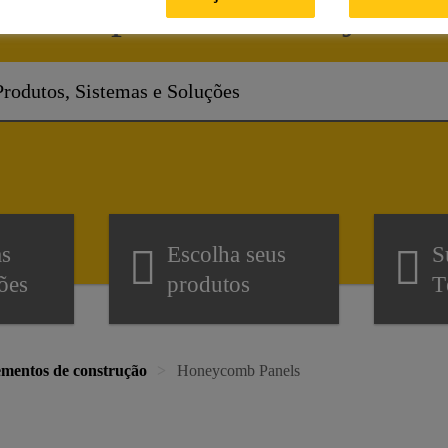
Como podemos te ajudar
as
Escolha seus
S
ões
produtos
T
ementos de construção
Honeycomb Panels