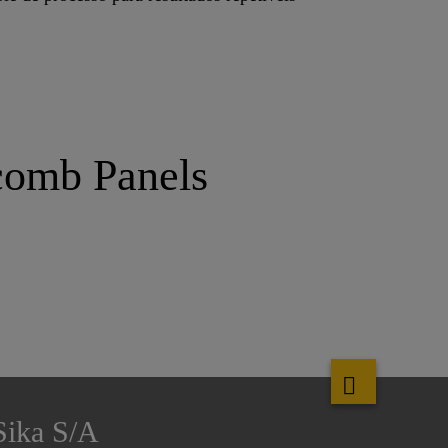
comb Panels
Sika S/A