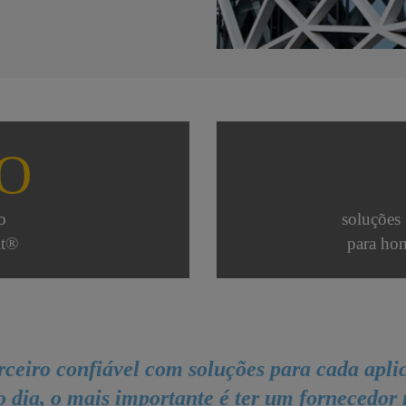
O
o
soluções
lt®
para ho
ceiro confiável com soluções para cada aplic
o dia, o mais importante é ter um fornecedor