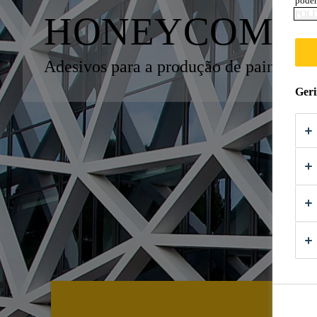
podem
POLÍ
HONEYCOMB 
Adesivos para a produção de painéis de 
Geri