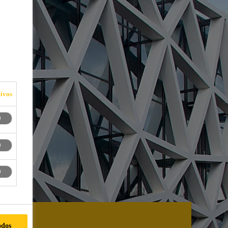
ivos
odos