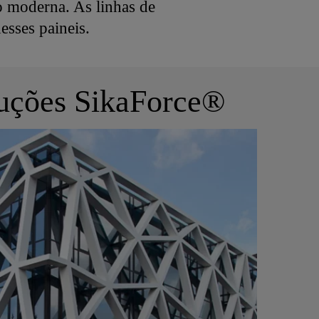
 moderna. As linhas de
esses paineis.
luções SikaForce®