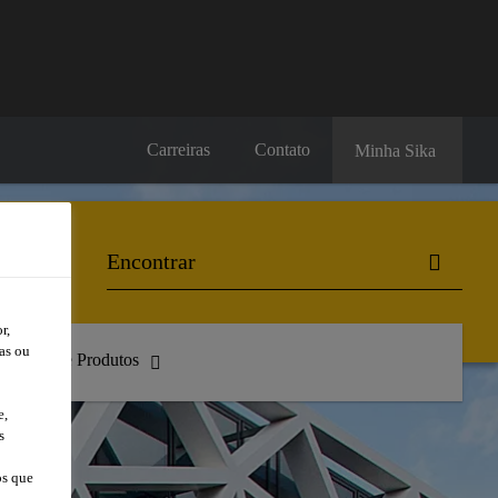
Carreiras
Contato
Minha Sika
r,
as ou
atálogo de Produtos
e,
s
os que