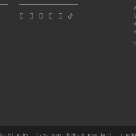
A
0
S
T
ias de Cookies
Exerça os seus direitos de privacidade
Condiç