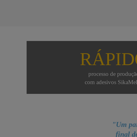
RÁPID
processo de produçã
com adesivos SikaMe
"Um par
final d