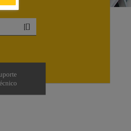
?
uporte
écnico