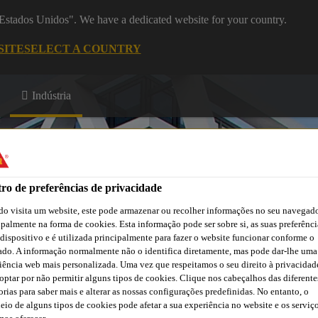
 "Estados Unidos". We have a dedicated website for your country.
SITE
SELECT A COUNTRY
Indústria
 Construção
ro de preferências de privacidade
o visita um website, este pode armazenar ou recolher informações no seu navegado
ipalmente na forma de cookies. Esta informação pode ser sobre si, as suas preferênci
ão
Atendimento Técnico Indústria
Centro de Downloads
C
 dispositivo e é utilizada principalmente para fazer o website funcionar conforme o
ado. A informação normalmente não o identifica diretamente, mas pode dar-lhe uma
iência web mais personalizada. Uma vez que respeitamos o seu direito à privacidad
optar por não permitir alguns tipos de cookies. Clique nos cabeçalhos das diferente
orias para saber mais e alterar as nossas configurações predefinidas. No entanto, o
eio de alguns tipos de cookies pode afetar a sua experiência no website e os serviç