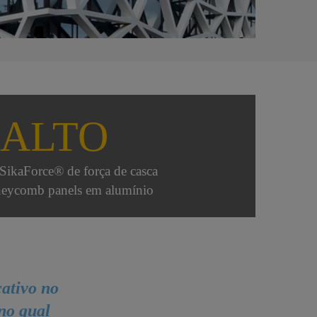
ALTO
 SikaForce® de força de casca
neycomb panels em alumínio
ativo no
 no qual