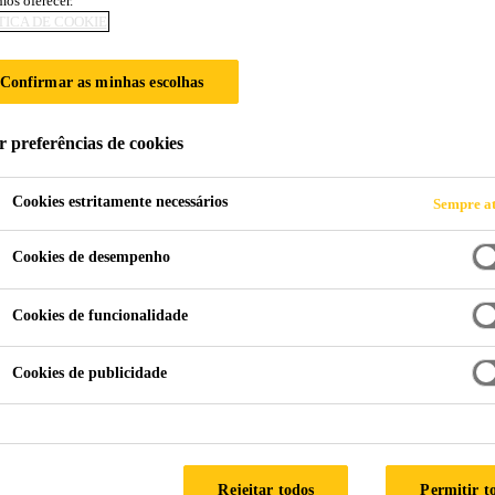
os oferecer.
TICA DE COOKIE
PANELS
Confirmar as minhas escolhas
alta resistência
r preferências de cookies
Cookies estritamente necessários
Sempre at
Cookies de desempenho
Cookies de funcionalidade
Cookies de publicidade
Rejeitar todos
Permitir t