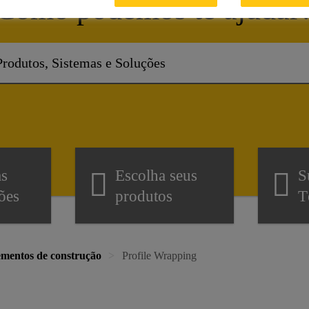
Como podemos te ajudar
as
Escolha seus
S
ões
produtos
T
ementos de construção
Profile Wrapping