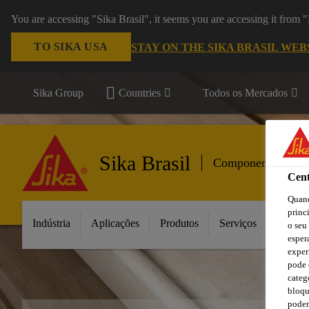
You are accessing "Sika Brasil", it seems you are accessing it from
TO SIKA USA
STAY ON THE SIKA BRASIL WEB
Sika Group
Countries
Todos os Mercados
Sika Brasil
Componentes para
Cent
Quand
princ
Indústria
Aplicações
Produtos
Serviços
Inovaç
o seu
esper
exper
pode 
categ
bloqu
podem