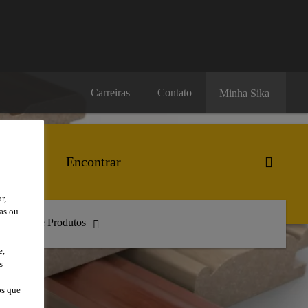
Carreiras
Contato
Minha Sika
r,
as ou
atálogo de Produtos
e,
s
os que