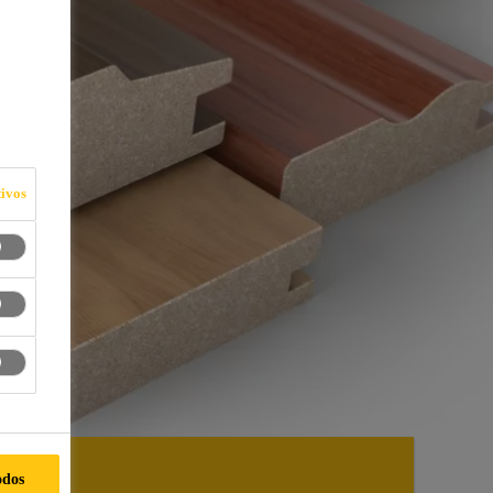
is
ivos
odos