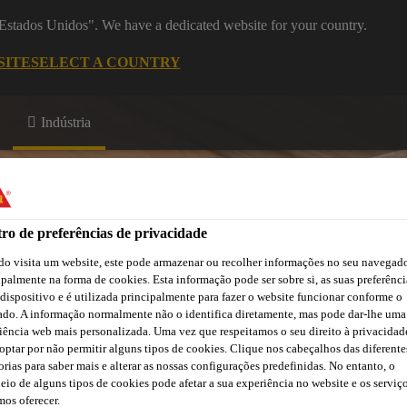
 "Estados Unidos". We have a dedicated website for your country.
SITE
SELECT A COUNTRY
Indústria
 Construção
ro de preferências de privacidade
o visita um website, este pode armazenar ou recolher informações no seu navegado
ipalmente na forma de cookies. Esta informação pode ser sobre si, as suas preferênci
ão
Atendimento Técnico Indústria
Centro de Downloads
C
 dispositivo e é utilizada principalmente para fazer o website funcionar conforme o
ado. A informação normalmente não o identifica diretamente, mas pode dar-lhe uma
iência web mais personalizada. Uma vez que respeitamos o seu direito à privacidad
optar por não permitir alguns tipos de cookies. Clique nos cabeçalhos das diferente
orias para saber mais e alterar as nossas configurações predefinidas. No entanto, o
eio de alguns tipos de cookies pode afetar a sua experiência no website e os serviç
os oferecer.