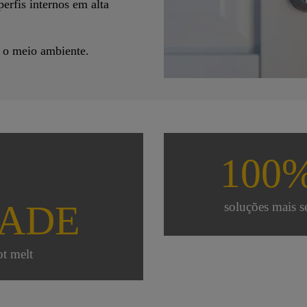
erfis internos em alta
 o meio ambiente.
100
DADE
soluções mais s
t melt