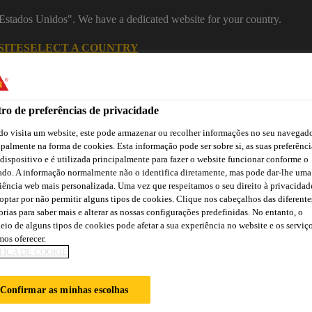
 "Estados Unidos". We have a dedicated website for your country.
SITE
SELECT A COUNTRY
Indústria
ro de preferências de privacidade
o visita um website, este pode armazenar ou recolher informações no seu navegado
ipalmente na forma de cookies. Esta informação pode ser sobre si, as suas preferênci
 dispositivo e é utilizada principalmente para fazer o website funcionar conforme o
 Construção
ado. A informação normalmente não o identifica diretamente, mas pode dar-lhe uma
iência web mais personalizada. Uma vez que respeitamos o seu direito à privacidad
optar por não permitir alguns tipos de cookies. Clique nos cabeçalhos das diferente
orias para saber mais e alterar as nossas configurações predefinidas. No entanto, o
ão
Atendimento Técnico Indústria
Centro de Downloads
C
eio de alguns tipos de cookies pode afetar a sua experiência no website e os serviç
os oferecer.
TICA DE COOKIE
Confirmar as minhas escolhas
CTS