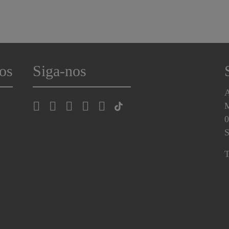
os
Siga-nos
A
0
S
T