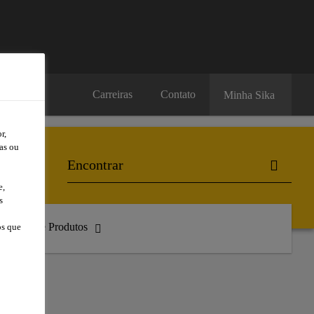
Carreiras
Contato
Minha Sika
r,
as ou
e,
s
atálogo de Produtos
os que