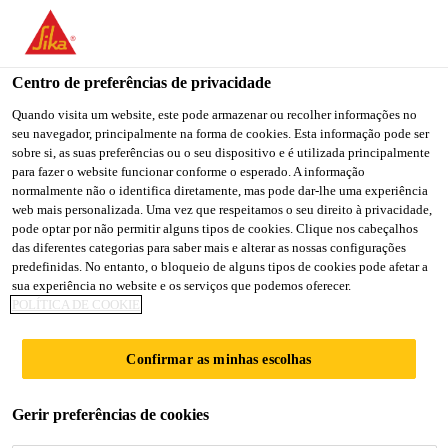
You are accessing "Sika Brasil", it seems you are accessing it
from "Estados Unidos". We have a dedicated website for your
country.
Centro de preferências de privacidade
TO
Quando visita um website, este pode armazenar ou recolher informações no
STAY ON THE SIKA
SELECT A
seu navegador, principalmente na forma de cookies. Esta informação pode ser
SIKA
BRASIL WEBSITE
COUNTRY
sobre si, as suas preferências ou o seu dispositivo e é utilizada principalmente
USA
para fazer o website funcionar conforme o esperado. A informação
normalmente não o identifica diretamente, mas pode dar-lhe uma experiência
web mais personalizada. Uma vez que respeitamos o seu direito à privacidade,
Sika Brasil
pode optar por não permitir alguns tipos de cookies. Clique nos cabeçalhos
das diferentes categorias para saber mais e alterar as nossas configurações
predefinidas. No entanto, o bloqueio de alguns tipos de cookies pode afetar a
sua experiência no website e os serviços que podemos oferecer.
POLÍTICA DE COOKIE
20 GRESHAM
Confirmar as minhas escolhas
STREET
Gerir preferências de cookies