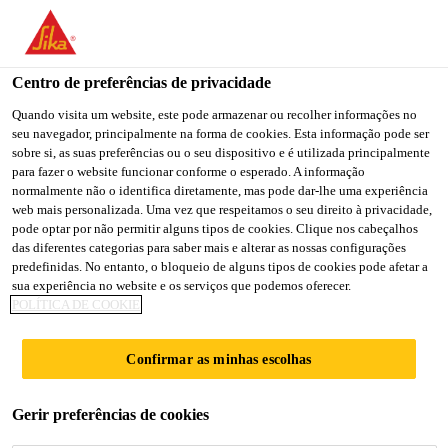
You are accessing "Sika Brasil", it seems you are accessing it
from "Estados Unidos". We have a dedicated website for your
country.
Centro de preferências de privacidade
TO
Quando visita um website, este pode armazenar ou recolher informações no
STAY ON THE SIKA
SELECT A
seu navegador, principalmente na forma de cookies. Esta informação pode ser
SIKA
BRASIL WEBSITE
COUNTRY
sobre si, as suas preferências ou o seu dispositivo e é utilizada principalmente
USA
para fazer o website funcionar conforme o esperado. A informação
normalmente não o identifica diretamente, mas pode dar-lhe uma experiência
web mais personalizada. Uma vez que respeitamos o seu direito à privacidade,
Sika Brasil
pode optar por não permitir alguns tipos de cookies. Clique nos cabeçalhos
das diferentes categorias para saber mais e alterar as nossas configurações
predefinidas. No entanto, o bloqueio de alguns tipos de cookies pode afetar a
sua experiência no website e os serviços que podemos oferecer.
POLÍTICA DE COOKIE
LIFELONG
Confirmar as minhas escolhas
LEARNING
Gerir preferências de cookies
CENTRE BARKING