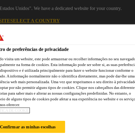
 "Estados Unidos". We have a dedicated website for your country.
SITE
SELECT A COUNTRY
Indústria
ro de preferências de privacidade
o visita um website, este pode armazenar ou recolher informações no seu navegado
ipalmente na forma de cookies. Esta informação pode ser sobre si, as suas preferênci
 dispositivo e é utilizada principalmente para fazer o website funcionar conforme o
 Construção
ado. A informação normalmente não o identifica diretamente, mas pode dar-lhe uma
iência web mais personalizada. Uma vez que respeitamos o seu direito à privacidad
optar por não permitir alguns tipos de cookies. Clique nos cabeçalhos das diferente
orias para saber mais e alterar as nossas configurações predefinidas. No entanto, o
ão
Atendimento Técnico Indústria
Centro de Downloads
C
eio de alguns tipos de cookies pode afetar a sua experiência no website e os serviç
os oferecer.
TICA DE COOKIE
Confirmar as minhas escolhas