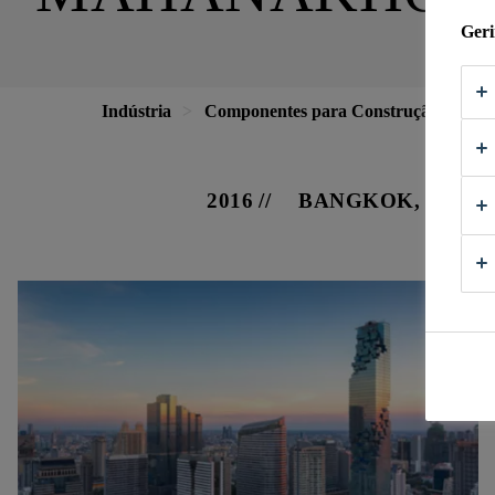
Geri
Indústria
Componentes para Construção
Fa
2016
BANGKOK, THAI