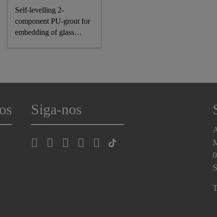
Self-levelling 2-
component PU-grout for
embedding of glass
panels
os
Siga-nos
A
0
S
T