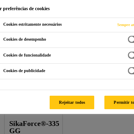
r preferências de cookies
Cookies estritamente necessários
Sempre at
chada
MahaNakhon
Cookies de desempenho
LAND
Cookies de funcionalidade
Cookies de publicidade
Architect:
Buro Ole Scheeren
Facade by:
Facade Associates, Peterson
Rejeitar todos
Permitir t
Products:
SikaForce®-335 GG
SikaForce®-335
GG