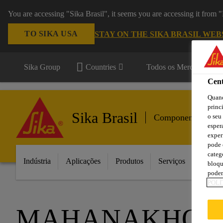
You are accessing "Sika Brasil", it seems you are accessing it from
TO SIKA USA
STAY ON THE SIKA BRASIL WEB
Sika Group
Countries
Todos os Mercados
Cent
Quand
princ
Sika Brasil
o seu
Componentes para
esper
exper
pode 
categ
Indústria
Aplicações
Produtos
Serviços
Inovaç
bloqu
podem
POLÍ
MAHANAKHON