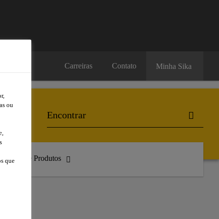
Carreiras
Contato
Minha Sika
r,
as ou
e,
s
atálogo de Produtos
os que