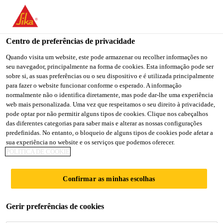
You are accessing "Sika Brasil", it seems you are accessing it
from "Estados Unidos". We have a dedicated website for your
country.
Centro de preferências de privacidade
TO
Quando visita um website, este pode armazenar ou recolher informações no
STAY ON THE SIKA
SELECT A
seu navegador, principalmente na forma de cookies. Esta informação pode ser
SIKA
BRASIL WEBSITE
COUNTRY
sobre si, as suas preferências ou o seu dispositivo e é utilizada principalmente
USA
para fazer o website funcionar conforme o esperado. A informação
normalmente não o identifica diretamente, mas pode dar-lhe uma experiência
web mais personalizada. Uma vez que respeitamos o seu direito à privacidade,
Sika Brasil
pode optar por não permitir alguns tipos de cookies. Clique nos cabeçalhos
das diferentes categorias para saber mais e alterar as nossas configurações
predefinidas. No entanto, o bloqueio de alguns tipos de cookies pode afetar a
sua experiência no website e os serviços que podemos oferecer.
POLÍTICA DE COOKIE
MERCURY CITY
Confirmar as minhas escolhas
TOWER
Gerir preferências de cookies