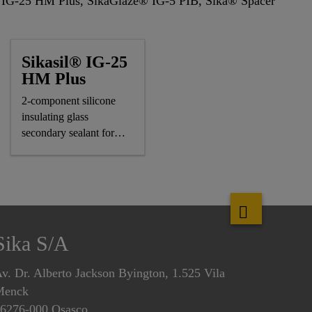
 IG-25 HM Plus, SikaGlaze® IG-5 PIB, Sika® Spacer
Sikasil® IG-25
HM Plus
2-component silicone
insulating glass
secondary sealant for
air-/gas-filled IG units
Sika S/A
v. Dr. Alberto Jackson Byington, 1.525 Vila
Menck
6276-000 Osasco