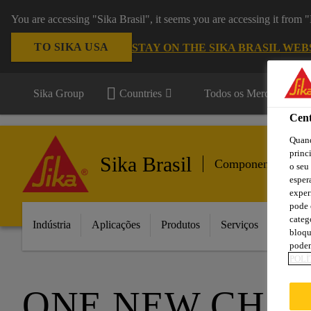
You are accessing "Sika Brasil", it seems you are accessing it from
TO SIKA USA
STAY ON THE SIKA BRASIL WEB
Sika Group
Countries
Todos os Mercados
Cent
Quand
princ
Sika Brasil
Componentes para
o seu
esper
exper
pode 
categ
Indústria
Aplicações
Produtos
Serviços
Inovaç
bloqu
podem
POLÍ
ONE NEW CHA