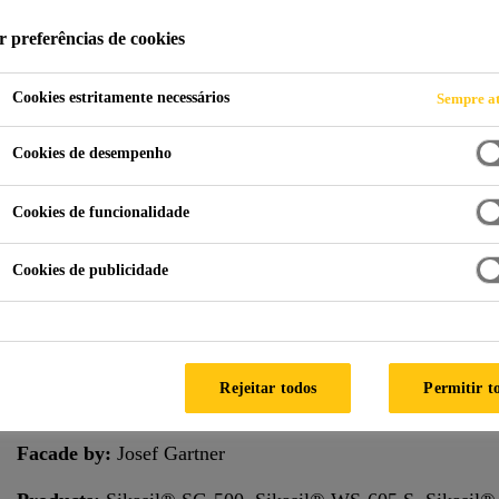
r preferências de cookies
Cookies estritamente necessários
Sempre at
chada
One New Change
Cookies de desempenho
D KINGDOM
Cookies de funcionalidade
Cookies de publicidade
One New Change is a major office and retail development in
Nouvel designed a restrained six-story, 34 m high center i
particular shade of gray.
Rejeitar todos
Permitir t
Architect:
Ateliers Jean Nouvel
Facade by:
Josef Gartner