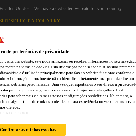
 "Estados Unidos". We have a dedicated website for your country.
SITE
SELECT A COUNTRY
Indústria
ro de preferências de privacidade
o visita um website, este pode armazenar ou recolher informações no seu navegado
ipalmente na forma de cookies. Esta informação pode ser sobre si, as suas preferênci
 Construção
 dispositivo e é utilizada principalmente para fazer o website funcionar conforme o
ado. A informação normalmente não o identifica diretamente, mas pode dar-lhe uma
iência web mais personalizada. Uma vez que respeitamos o seu direito à privacidad
optar por não permitir alguns tipos de cookies. Clique nos cabeçalhos das diferente
orias para saber mais e alterar as nossas configurações predefinidas. No entanto, o
ão
Atendimento Técnico Indústria
Centro de Downloads
C
eio de alguns tipos de cookies pode afetar a sua experiência no website e os serviç
os oferecer.
TICA DE COOKIE
NGE
Confirmar as minhas escolhas