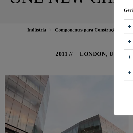
Geri
Indústria
Componentes para Construção
Fa
2011
LONDON, UNITE