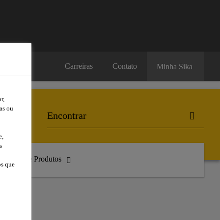
Carreiras
Contato
Minha Sika
r,
as ou
e,
s
atálogo de Produtos
os que