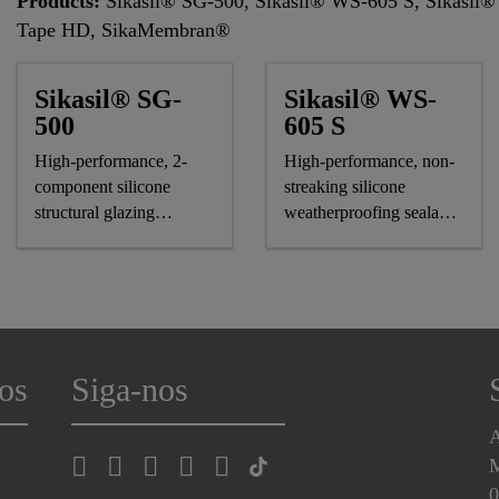
Products:
Sikasil® SG-500, Sikasil® WS-605 S, Sikasil®
Tape HD, SikaMembran®
Sikasil® SG-
Sikasil® WS-
500
605 S
High-performance, 2-
High-performance, non-
component silicone
streaking silicone
structural glazing
weatherproofing sealant,
adhesive
CE-marked
os
Siga-nos
A
0