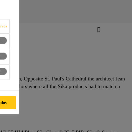
ivos
 London, Opposite St. Paul's Cathedral the architect Jean
n warm colors where all the Sika products had to match a
odos