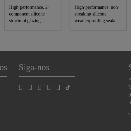
High-performance, 2-
High-performance, non-
component silicone
streaking silicone
structural glazing
weatherproofing sealant,
adhesive
CE-marked
os
Siga-nos
A
0
S
T