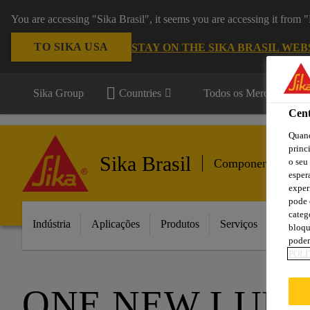
You are accessing "Sika Brasil", it seems you are accessing it from
TO SIKA USA
STAY ON THE SIKA BRASIL WEB
Sika Group
Countries
Todos os Mercados
Cent
Quand
princ
Sika Brasil
o seu
Componentes para
esper
exper
pode 
categ
Indústria
Aplicações
Produtos
Serviços
Inovaç
bloqu
podem
POLÍ
ONE NEW LUD