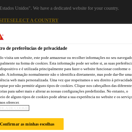
 "Estados Unidos". We have a dedicated website for your country.
SITE
SELECT A COUNTRY
Indústria
ro de preferências de privacidade
o visita um website, este pode armazenar ou recolher informações no seu navegado
ipalmente na forma de cookies. Esta informação pode ser sobre si, as suas preferênci
 dispositivo e é utilizada principalmente para fazer o website funcionar conforme o
 Construção
ado. A informação normalmente não o identifica diretamente, mas pode dar-lhe uma
iência web mais personalizada. Uma vez que respeitamos o seu direito à privacidad
optar por não permitir alguns tipos de cookies. Clique nos cabeçalhos das diferente
orias para saber mais e alterar as nossas configurações predefinidas. No entanto, o
ão
Atendimento Técnico Indústria
Centro de Downloads
C
eio de alguns tipos de cookies pode afetar a sua experiência no website e os serviç
os oferecer.
TICA DE COOKIE
GATE
Confirmar as minhas escolhas