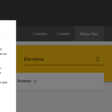
Carreiras
Contato
Minha Sika
r,
as ou
e,
s
atálogo de Produtos
os que