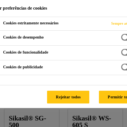
r preferências de cookies
Cookies estritamente necessários
Sempre at
chada
One New Ludgate
Cookies de desempenho
D KINGDOM
Cookies de funcionalidade
Cookies de publicidade
Architect:
Fletcher Priest Architects
Facade by:
Josef Gartner
Rejeitar todos
Permitir t
Sika Products:
Sikasil® SG-500, Sikasil® WS-605 S
Sikasil® SG-
Sikasil® WS-
500
605 S