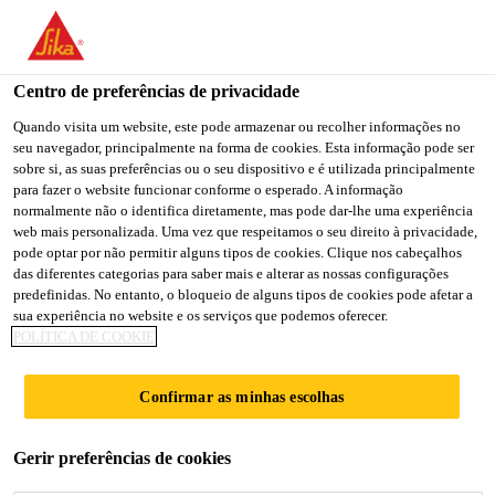
You are accessing "Sika Brasil", it seems you are accessing it
from "Estados Unidos". We have a dedicated website for your
country.
Centro de preferências de privacidade
Indústria
...
Sikasil® WS-305 EU
TO
Quando visita um website, este pode armazenar ou recolher informações no
STAY ON THE SIKA
SELECT A
seu navegador, principalmente na forma de cookies. Esta informação pode ser
SIKA
BRASIL WEBSITE
COUNTRY
sobre si, as suas preferências ou o seu dispositivo e é utilizada principalmente
USA
para fazer o website funcionar conforme o esperado. A informação
normalmente não o identifica diretamente, mas pode dar-lhe uma experiência
web mais personalizada. Uma vez que respeitamos o seu direito à privacidade,
Sikasil® WS-305
Sika Brasil
pode optar por não permitir alguns tipos de cookies. Clique nos cabeçalhos
das diferentes categorias para saber mais e alterar as nossas configurações
predefinidas. No entanto, o bloqueio de alguns tipos de cookies pode afetar a
EU
sua experiência no website e os serviços que podemos oferecer.
POLÍTICA DE COOKIE
SELANTE DE SILICONE DE ALTO
Confirmar as minhas escolhas
DESEMPENHO AO INTEMPERÍSMO
COM MARCA CE
Gerir preferências de cookies
Sikasil® WS-305 EU é um durável selante de