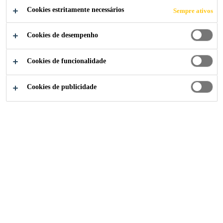
silicone de cura neutra, com alta capacidade de
Cookies estritamente necessários
Sempre ativos
movimento e excelente adesão a uma ampla
Cookies de desempenho
variedade de substratos. É particularmente adequado
Ler mais (+)
como vedação contra intempéries para vidros
estruturais, fachada cortina e janelas.
Cookies de funcionalidade
Atende aos requisitos de ISO 11600 F 25 LM e G
Cookies de publicidade
25 LM, EN 15651-1 F EXT-INT CC 25LM, EN
15651-2 G CC 25LM, ASTM C920 para Tipo S,
Grau NS, Classe 50 (capacidade de movimento±
50%)
Fornecido com a marca CE de acordo com EN
15651-1: 2012, F EXT-INT CC 25LM, EN
15651-2: 2012, G CC 25LM, certificado pelo
Corpo de Controle 1119
Excelente resistência aos raios UV e às
intemperismo