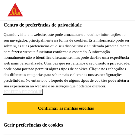
You are accessing "Sika Brasil", it seems you are accessing it
from "Estados Unidos". We have a dedicated website for your
country.
Centro de preferências de privacidade
TO
Quando visita um website, este pode armazenar ou recolher informações no
STAY ON THE SIKA
SELECT A
seu navegador, principalmente na forma de cookies. Esta informação pode ser
SIKA
BRASIL WEBSITE
COUNTRY
sobre si, as suas preferências ou o seu dispositivo e é utilizada principalmente
USA
para fazer o website funcionar conforme o esperado. A informação
normalmente não o identifica diretamente, mas pode dar-lhe uma experiência
web mais personalizada. Uma vez que respeitamos o seu direito à privacidade,
Sika Brasil
pode optar por não permitir alguns tipos de cookies. Clique nos cabeçalhos
das diferentes categorias para saber mais e alterar as nossas configurações
predefinidas. No entanto, o bloqueio de alguns tipos de cookies pode afetar a
sua experiência no website e os serviços que podemos oferecer.
POLÍTICA DE COOKIE
INJEÇÃO E
Confirmar as minhas escolhas
REPARO
Gerir preferências de cookies