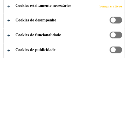
Cookies estritamente necessários
Sempre ativos
Cookies de desempenho
Indústria
...
Injeção e Reparo
Cookies de funcionalidade
Cookies de publicidade
SikaPower®-1200
Adesivo rígido para montagem de alta resistência, de cura
rápida
Sika Brasil