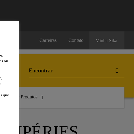
Carreiras
Contato
Minha Sika
r,
as ou
e,
s
os que
atálogo de Produtos
TEMPÉRIES