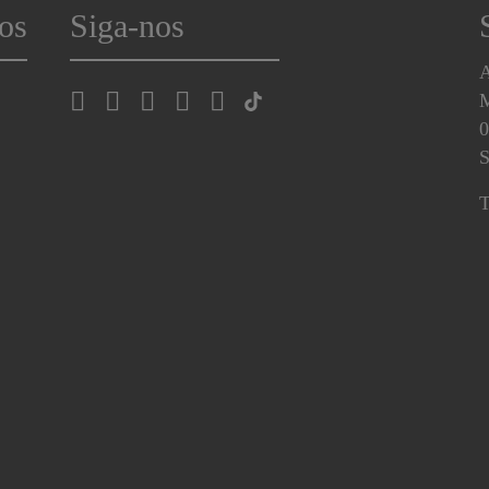
os
Siga-nos
A
0
S
T