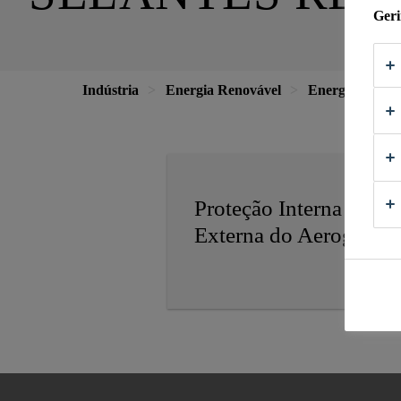
Geri
Indústria
Energia Renovável
Energia Eólica
Proteção Interna e
Externa do Aerogerado