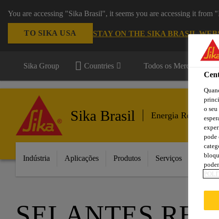
You are accessing "Sika Brasil", it seems you are accessing it from
TO SIKA USA
STAY ON THE SIKA BRASIL WEB
Sika Group
Countries
Todos os Mercados
Cent
Quand
princ
o seu
Sika Brasil
Energia Renovável
esper
exper
pode 
categ
bloqu
Indústria
Aplicações
Produtos
Serviços
Inovaç
podem
POLÍ
SELANTES RES