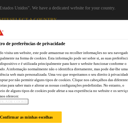
 "Estados Unidos". We have a dedicated website for your country.
SITE
SELECT A COUNTRY
Indústria
ro de preferências de privacidade
o visita um website, este pode armazenar ou recolher informações no seu navegado
ipalmente na forma de cookies. Esta informação pode ser sobre si, as suas preferênci
 dispositivo e é utilizada principalmente para fazer o website funcionar conforme o
ado. A informação normalmente não o identifica diretamente, mas pode dar-lhe uma
iência web mais personalizada. Uma vez que respeitamos o seu direito à privacidad
optar por não permitir alguns tipos de cookies. Clique nos cabeçalhos das diferente
orias para saber mais e alterar as nossas configurações predefinidas. No entanto, o
eio de alguns tipos de cookies pode afetar a sua experiência no website e os serviç
ão
Atendimento Técnico Indústria
Centro de Downloads
C
os oferecer.
TICA DE COOKIE
Confirmar as minhas escolhas
ISTENTES ÀS IN