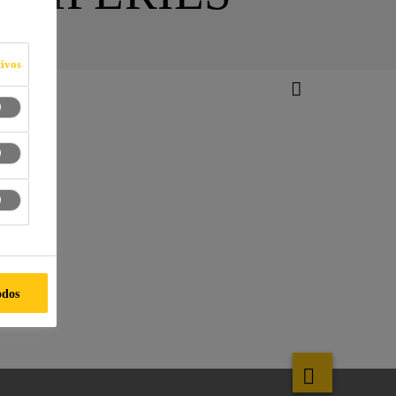
ivos
odos