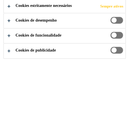
Cookies estritamente necessários
Sempre ativos
Cookies de desempenho
Indústria
...
Fabricação de Moldes
Cookies de funcionalidade
Cookies de publicidade
Construção de Moldes,
Modelos e Conchas
A Sika oferece sistemas inovadores
para a construção de modelos,
moldes e conchas.
As pastas de modelo Biresin® baseadas em resinas de