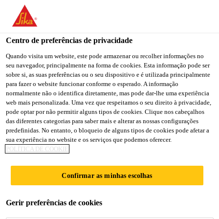
You are accessing "Sika Brasil", it seems you are accessing it
from "Estados Unidos". We have a dedicated website for your
country.
Centro de preferências de privacidade
TO
Quando visita um website, este pode armazenar ou recolher informações no
STAY ON THE SIKA
SELECT A
seu navegador, principalmente na forma de cookies. Esta informação pode ser
SIKA
BRASIL WEBSITE
COUNTRY
sobre si, as suas preferências ou o seu dispositivo e é utilizada principalmente
USA
para fazer o website funcionar conforme o esperado. A informação
normalmente não o identifica diretamente, mas pode dar-lhe uma experiência
web mais personalizada. Uma vez que respeitamos o seu direito à privacidade,
Sika Brasil
pode optar por não permitir alguns tipos de cookies. Clique nos cabeçalhos
das diferentes categorias para saber mais e alterar as nossas configurações
predefinidas. No entanto, o bloqueio de alguns tipos de cookies pode afetar a
sua experiência no website e os serviços que podemos oferecer.
POLÍTICA DE COOKIE
FABRICAÇÃO
Confirmar as minhas escolhas
DE MOLDES
Gerir preferências de cookies