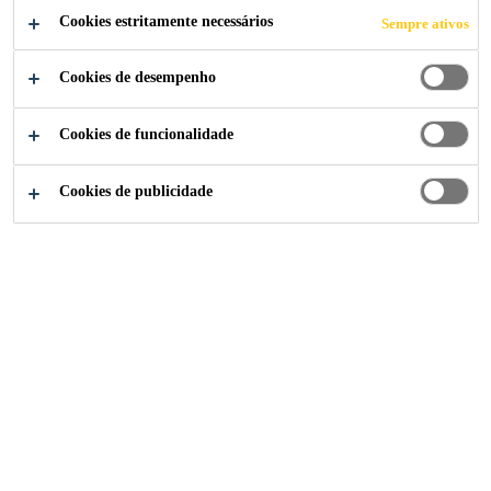
Cookies estritamente necessários
Sempre ativos
Cookies de desempenho
Indústria
...
Repair and Maintenance
Cookies de funcionalidade
Cookies de publicidade
Lâminas, elementos de
concreto e estruturas de
aço de turbinas eólicas
O negócio de turbinas eólicas é uma
indústria em rápido crescimento,
com enorme potencial e enorme