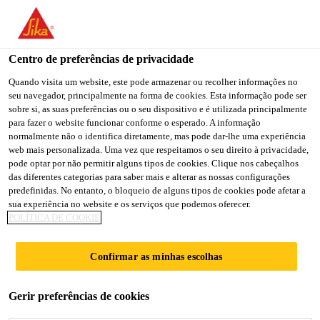
You are accessing "Sika Brasil", it seems you are accessing it
from "Estados Unidos". We have a dedicated website for your
country.
Centro de preferências de privacidade
TO
Quando visita um website, este pode armazenar ou recolher informações no
STAY ON THE SIKA
SELECT A
seu navegador, principalmente na forma de cookies. Esta informação pode ser
SIKA
BRASIL WEBSITE
COUNTRY
sobre si, as suas preferências ou o seu dispositivo e é utilizada principalmente
USA
para fazer o website funcionar conforme o esperado. A informação
normalmente não o identifica diretamente, mas pode dar-lhe uma experiência
web mais personalizada. Uma vez que respeitamos o seu direito à privacidade,
Sika Brasil
pode optar por não permitir alguns tipos de cookies. Clique nos cabeçalhos
das diferentes categorias para saber mais e alterar as nossas configurações
predefinidas. No entanto, o bloqueio de alguns tipos de cookies pode afetar a
sua experiência no website e os serviços que podemos oferecer.
POLÍTICA DE COOKIE
INJEÇÃO E
Confirmar as minhas escolhas
REPARO
Gerir preferências de cookies