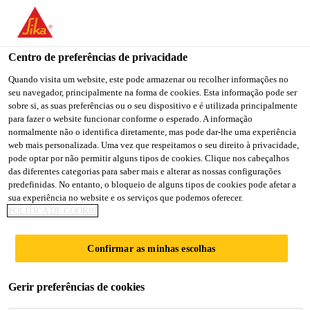
You are accessing "Sika Brasil", it seems you are accessing it
from "Estados Unidos". We have a dedicated website for your
country.
Centro de preferências de privacidade
TO
Quando visita um website, este pode armazenar ou recolher informações no
STAY ON THE SIKA
SELECT A
seu navegador, principalmente na forma de cookies. Esta informação pode ser
SIKA
BRASIL WEBSITE
COUNTRY
sobre si, as suas preferências ou o seu dispositivo e é utilizada principalmente
USA
para fazer o website funcionar conforme o esperado. A informação
normalmente não o identifica diretamente, mas pode dar-lhe uma experiência
web mais personalizada. Uma vez que respeitamos o seu direito à privacidade,
Sika Brasil
pode optar por não permitir alguns tipos de cookies. Clique nos cabeçalhos
das diferentes categorias para saber mais e alterar as nossas configurações
predefinidas. No entanto, o bloqueio de alguns tipos de cookies pode afetar a
sua experiência no website e os serviços que podemos oferecer.
POLÍTICA DE COOKIE
ELASTICALLY
Confirmar as minhas escolhas
BONDED PV ROOF
Gerir preferências de cookies
INSTALLATION