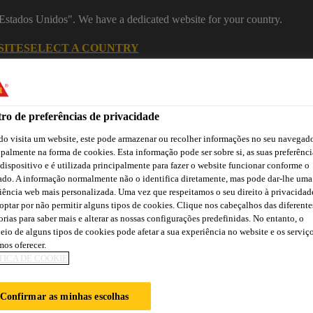
 "Estados Unidos". We have a dedicated website for your country.
SITE
SELECT A COUNTRY
Indústria
ro de preferências de privacidade
o visita um website, este pode armazenar ou recolher informações no seu navegado
ipalmente na forma de cookies. Esta informação pode ser sobre si, as suas preferênci
 dispositivo e é utilizada principalmente para fazer o website funcionar conforme o
ado. A informação normalmente não o identifica diretamente, mas pode dar-lhe uma
iência web mais personalizada. Uma vez que respeitamos o seu direito à privacidad
optar por não permitir alguns tipos de cookies. Clique nos cabeçalhos das diferente
orias para saber mais e alterar as nossas configurações predefinidas. No entanto, o
ão
Atendimento Técnico Indústria
Centro de Downloads
C
eio de alguns tipos de cookies pode afetar a sua experiência no website e os serviç
os oferecer.
TICA DE COOKIE
ED CATAMARAN
Confirmar as minhas escolhas