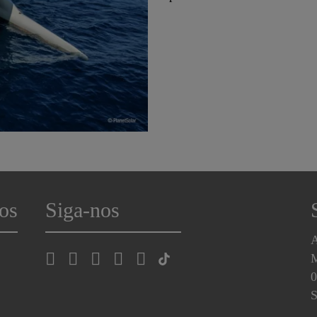
os
Siga-nos
A
0
S