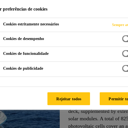
r preferências de cookies
Cookies estritamente necessários
Sempre at
Solar-Powered Catamaran
Cookies de desempenho
Cookies de funcionalidade
Cookies de publicidade
Breakproof Mount
The 31-meter-long solar-pow
by KNIERIM Yachtbau GmbH 
Rejeitar todos
Permitir t
made by Berlin solar techno
deck, supplemented by exten
solar modules. A total of 82
photovoltaic cells cover an 