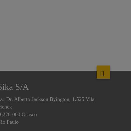
Sika S/A
v. Dr. Alberto Jackson Byington, 1.525 Vila
Menck
6276-000 Osasco
ão Paulo