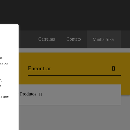
Carreiras
Contato
Minha Sika
r,
as ou
e,
s
atálogo de Produtos
os que