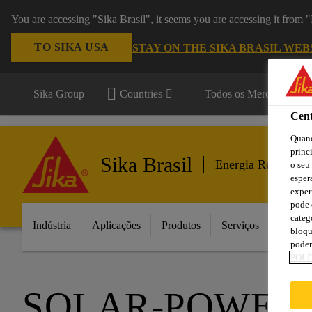
You are accessing "Sika Brasil", it seems you are accessing it from
TO SIKA USA
STAY ON THE SIKA BRASIL WEB
Sika Group
Countries
Todos os Mercados
Cent
Quand
princ
Sika Brasil
Energia Renovável
o seu
esper
exper
pode 
categ
Indústria
Aplicações
Produtos
Serviços
Inovaç
bloqu
podem
POLÍ
SOLAR-POWER