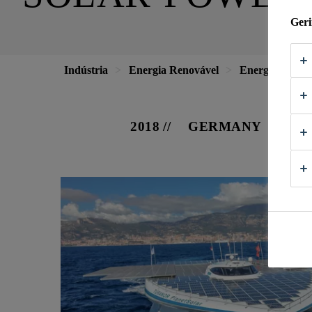
Geri
Indústria
Energia Renovável
Energia Solar
2018
GERMANY