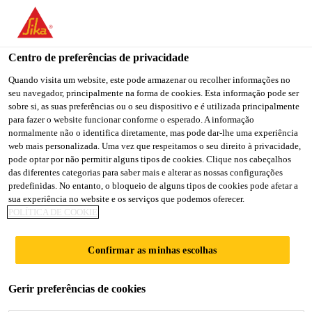
You are accessing "Sika Brasil", it seems you are accessing it
from "Estados Unidos". We have a dedicated website for your
country.
Centro de preferências de privacidade
TO
Quando visita um website, este pode armazenar ou recolher informações no
STAY ON THE SIKA
SELECT A
seu navegador, principalmente na forma de cookies. Esta informação pode ser
SIKA
BRASIL WEBSITE
COUNTRY
sobre si, as suas preferências ou o seu dispositivo e é utilizada principalmente
USA
para fazer o website funcionar conforme o esperado. A informação
normalmente não o identifica diretamente, mas pode dar-lhe uma experiência
web mais personalizada. Uma vez que respeitamos o seu direito à privacidade,
Sika Brasil
pode optar por não permitir alguns tipos de cookies. Clique nos cabeçalhos
das diferentes categorias para saber mais e alterar as nossas configurações
predefinidas. No entanto, o bloqueio de alguns tipos de cookies pode afetar a
sua experiência no website e os serviços que podemos oferecer.
POLÍTICA DE COOKIE
SOLDE MENOS.
Confirmar as minhas escolhas
PRODUZA
Gerir preferências de cookies