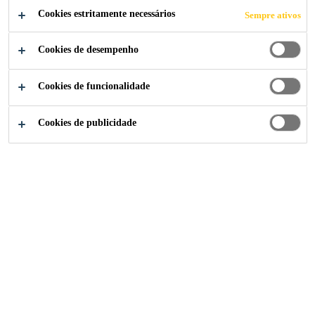
MAIS.
Cookies estritamente necessários
Sempre ativos
Como a colagem adesiva pode eliminar
Cookies de desempenho
gargalos na montagem de metais, aumentar
a produtividade e reduzir custos.
Cookies de funcionalidade
Cookies de publicidade
Indústria
...
Solde Menos. Produza Mais.
2025
TRANSPORTATION
Descubra como a colagem