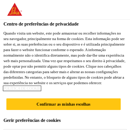
You are accessing "Sika Brasil", it seems you are accessing it
from "Estados Unidos". We have a dedicated website for your
country.
Centro de preferências de privacidade
Indústria
...
Sika® Primer-215
TO
Quando visita um website, este pode armazenar ou recolher informações no
STAY ON THE SIKA
SELECT A
seu navegador, principalmente na forma de cookies. Esta informação pode ser
SIKA
BRASIL WEBSITE
COUNTRY
sobre si, as suas preferências ou o seu dispositivo e é utilizada principalmente
USA
para fazer o website funcionar conforme o esperado. A informação
normalmente não o identifica diretamente, mas pode dar-lhe uma experiência
web mais personalizada. Uma vez que respeitamos o seu direito à privacidade,
Sika® Primer-215
Sika Brasil
pode optar por não permitir alguns tipos de cookies. Clique nos cabeçalhos
das diferentes categorias para saber mais e alterar as nossas configurações
predefinidas. No entanto, o bloqueio de alguns tipos de cookies pode afetar a
PRIMER BASE SOLVENTE NÃO
sua experiência no website e os serviços que podemos oferecer.
POLÍTICA DE COOKIE
PIGMENTADO PARA PLÁSTICOS E
MADEIRA
Confirmar as minhas escolhas
Sika® Primer-215 é um produto base solvente,
Gerir preferências de cookies
transparente levemente amarelado que reage com a
umidade e forma uma fina camada. Essa camada age