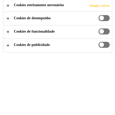
como ligação entre os substratos e os adesivos.
Cookies estritamente necessários
Sempre ativos
Ler mais (+)
Sika® Primer-215 é formulado especialmente para o
Cookies de desempenho
tratamento prévio de faces de adesão à aplicação de
poliuretanos monocomponente Sika.
Cookies de funcionalidade
Cookies de publicidade