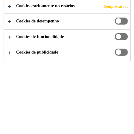
Cookies estritamente necessários
Sempre ativos
Cookies de desempenho
Indústria
...
Amortecimento Vertical
Cookies de funcionalidade
Cookies de publicidade
Em uma embarcação, a transmissão mais
dominante de sons ou ruídos indesejáveis é
através da estrutura da embarcação. A Sika
possui várias soluções visco-elásticas que têm
um efeito de amortecimento significativo no
ruído transmitido pela estrutura.