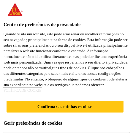
You are accessing "Sika Brasil", it seems you are accessing it
from "Estados Unidos". We have a dedicated website for your
country.
Centro de preferências de privacidade
TO
Quando visita um website, este pode armazenar ou recolher informações no
STAY ON THE SIKA
SELECT A
seu navegador, principalmente na forma de cookies. Esta informação pode ser
SIKA
BRASIL WEBSITE
COUNTRY
sobre si, as suas preferências ou o seu dispositivo e é utilizada principalmente
USA
para fazer o website funcionar conforme o esperado. A informação
normalmente não o identifica diretamente, mas pode dar-lhe uma experiência
web mais personalizada. Uma vez que respeitamos o seu direito à privacidade,
Sika Brasil
pode optar por não permitir alguns tipos de cookies. Clique nos cabeçalhos
das diferentes categorias para saber mais e alterar as nossas configurações
predefinidas. No entanto, o bloqueio de alguns tipos de cookies pode afetar a
sua experiência no website e os serviços que podemos oferecer.
POLÍTICA DE COOKIE
AMORTECIMEN
Confirmar as minhas escolhas
TO VERTICAL
Gerir preferências de cookies