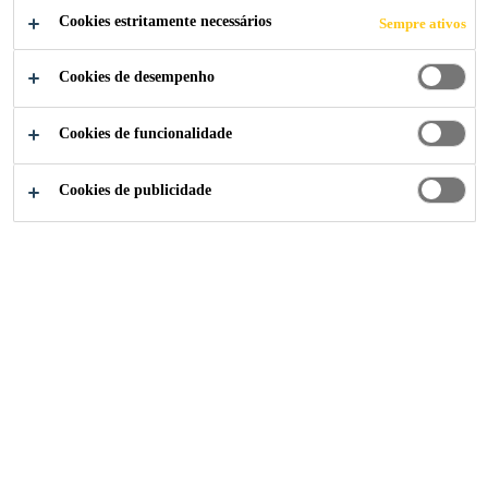
Cookies estritamente necessários
Sempre ativos
Cookies de desempenho
Indústria
...
Piso Flutuante
Cookies de funcionalidade
Cookies de publicidade
Os sistemas de piso flutuante Sikafloor®
Marine consistem em uma camada de lã
mineral na qual é aplicado um composto não
combustível ou placas de aço ou alumínio.
Esses acúmulos proporcionam redução
máxima do som e proporcionam alto grau de
conforto para a tripulação a bordo do navio.