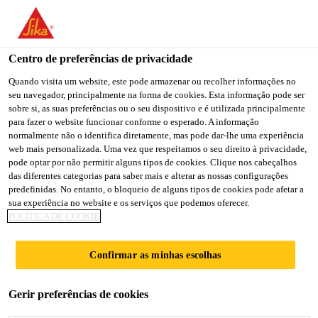
You are accessing "Sika Brasil", it seems you are accessing it
from "Estados Unidos". We have a dedicated website for your
country.
Centro de preferências de privacidade
TO
Quando visita um website, este pode armazenar ou recolher informações no
STAY ON THE SIKA
SELECT A
seu navegador, principalmente na forma de cookies. Esta informação pode ser
SIKA
BRASIL WEBSITE
COUNTRY
sobre si, as suas preferências ou o seu dispositivo e é utilizada principalmente
USA
para fazer o website funcionar conforme o esperado. A informação
normalmente não o identifica diretamente, mas pode dar-lhe uma experiência
web mais personalizada. Uma vez que respeitamos o seu direito à privacidade,
Sika Brasil
pode optar por não permitir alguns tipos de cookies. Clique nos cabeçalhos
das diferentes categorias para saber mais e alterar as nossas configurações
predefinidas. No entanto, o bloqueio de alguns tipos de cookies pode afetar a
sua experiência no website e os serviços que podemos oferecer.
POLÍTICA DE COOKIE
PISO
Confirmar as minhas escolhas
FLUTUANTE
Gerir preferências de cookies