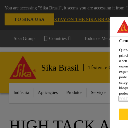
You are accessing "Sika Brasil", it seems you are accessing it from
TO SIKA USA
STAY ON THE SIKA BRASIL WEB
Sika Group
Countries
Todos os Mercados
Cent
Quand
princ
o seu
Sika Brasil
esper
Têxteis e Consumí
exper
pode 
categ
bloqu
Indústria
Aplicações
Produtos
Serviços
Inovaç
podem
POLÍ
HIGH TACK AN