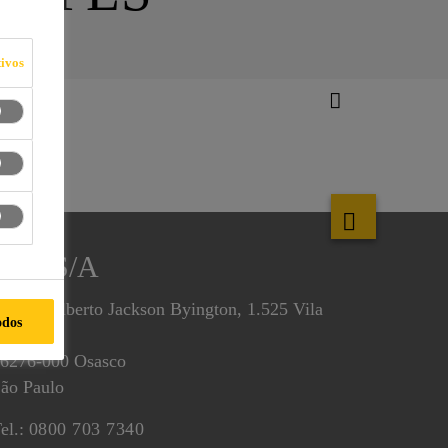
ivos
Sika S/A
v. Dr. Alberto Jackson Byington, 1.525 Vila
odos
Menck
6276-000 Osasco
ão Paulo
el.:
0800 703 7340