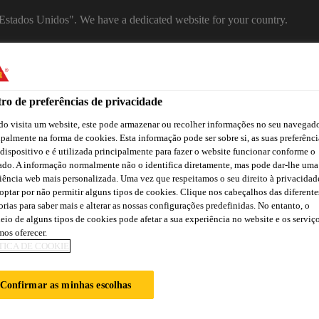
 "Estados Unidos". We have a dedicated website for your country.
SITE
SELECT A COUNTRY
Indústria
ro de preferências de privacidade
o visita um website, este pode armazenar ou recolher informações no seu navegado
ipalmente na forma de cookies. Esta informação pode ser sobre si, as suas preferênci
 dispositivo e é utilizada principalmente para fazer o website funcionar conforme o
ado. A informação normalmente não o identifica diretamente, mas pode dar-lhe uma
veis
iência web mais personalizada. Uma vez que respeitamos o seu direito à privacidad
optar por não permitir alguns tipos de cookies. Clique nos cabeçalhos das diferente
orias para saber mais e alterar as nossas configurações predefinidas. No entanto, o
eio de alguns tipos de cookies pode afetar a sua experiência no website e os serviç
ão
Atendimento Técnico Indústria
Centro de Downloads
C
os oferecer.
TICA DE COOKIE
Confirmar as minhas escolhas
D REMOVEABLE 