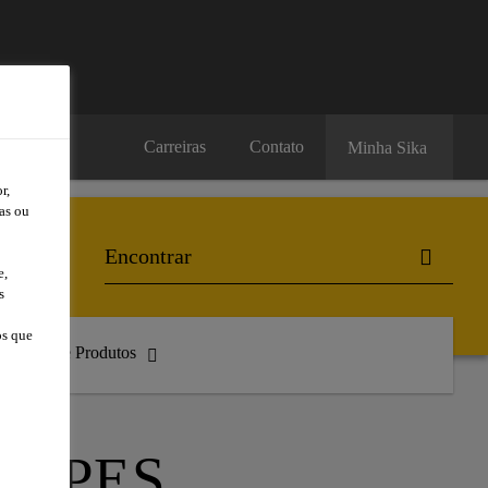
Carreiras
Contato
Minha Sika
r,
as ou
e,
s
os que
atálogo de Produtos
TAPES