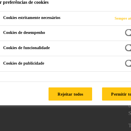
r preferências de cookies
Cookies estritamente necessários
Sempre at
adesivos
High Tack and Removeable Tapes
Cookies de desempenho
Cookies de funcionalidade
Cookies de publicidade
os
Siga-nos
A
Rejeitar todos
Permitir t
0
S
T