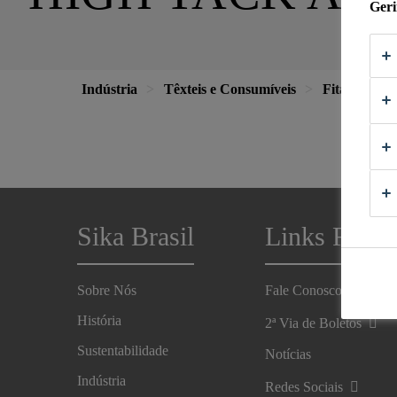
Geri
Indústria
Têxteis e Consumíveis
Fitas e Auto
Sika Brasil
Links Rápid
Sobre Nós
Fale Conosco
História
2ª Via de Boletos
Sustentabilidade
Notícias
Indústria
Redes Sociais