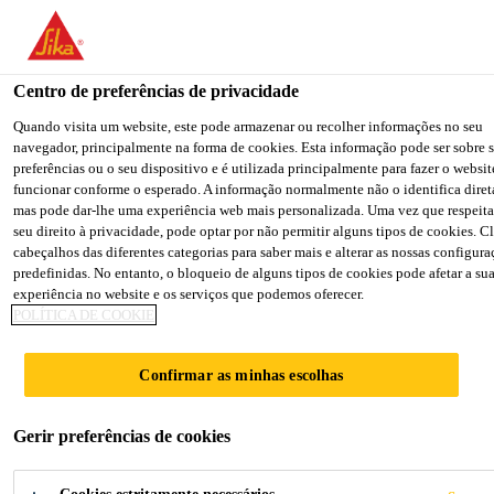
You are accessing "Sika Brasil", it seems you are accessing it from
"Estados Unidos". We have a dedicated website for your country.
Centro de preferências de privacidade
TO SIKA
STAY ON THE SIKA
SELEC
Indústria
Transportes
SikaForce®-710 L100
USA
BRASIL WEBSITE
COUNT
Quando visita um website, este pode armazenar ou recolher informações no seu
navegador, principalmente na forma de cookies. Esta informação pode ser sobre si
preferências ou o seu dispositivo e é utilizada principalmente para fazer o websit
funcionar conforme o esperado. A informação normalmente não o identifica dire
Sika Brasil
mas pode dar-lhe uma experiência web mais personalizada. Uma vez que respeit
seu direito à privacidade, pode optar por não permitir alguns tipos de cookies. C
SikaForce®-710
cabeçalhos das diferentes categorias para saber mais e alterar as nossas configura
predefinidas. No entanto, o bloqueio de alguns tipos de cookies pode afetar a su
experiência no website e os serviços que podemos oferecer.
L100
POLÍTICA DE COOKIE
Adesivo bicomponente com longo
Confirmar as minhas escolhas
tempo aberto para colagem de painéis
Gerir preferências de cookies
O SikaForce®-710 L100 é um adesivo de
poliuretano bicomponente com longo tempo aberto