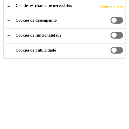
hidrorrepelente, lavável e de alto desempenho.
Cookies estritamente necessários
Sempre ativos
Ler mais (+)
Cookies de desempenho
Altamente flexível
Excelente cobertura
Cookies de funcionalidade
Fácil aplicação
Cookies de publicidade
Permeável ao vapor
Variedade de cores
ATENDIMENTO ESPECIALIZADO