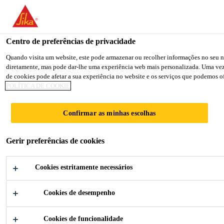
You are accessing "Sika Brasil", it seems you are accessing it from
TO SIKA USA
STAY ON THE SIKA BRASIL WEB
Centro de preferências de privacidade
Quando visita um website, este pode armazenar ou recolher informações no seu na
diretamente, mas pode dar-lhe uma experiência web mais personalizada. Uma vez qu
Sika Brasil
de cookies pode afetar a sua experiência no website e os serviços que podemos of
POLÍTICA DE COOKIE
Confirmar as minhas escolhas
DIMENSÃO
Gerir preferências de cookies
AMBIENTAL
Cookies estritamente necessários
Cookies de desempenho
Cookies de funcionalidade