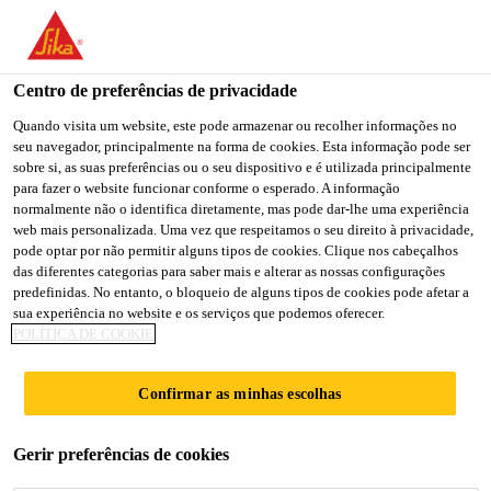
You are accessing "Sika Brasil", it seems you are accessing it
from "Estados Unidos". We have a dedicated website for your
country.
Centro de preferências de privacidade
TO
Quando visita um website, este pode armazenar ou recolher informações no
STAY ON THE SIKA
SELECT A
seu navegador, principalmente na forma de cookies. Esta informação pode ser
SIKA
BRASIL WEBSITE
COUNTRY
sobre si, as suas preferências ou o seu dispositivo e é utilizada principalmente
USA
para fazer o website funcionar conforme o esperado. A informação
normalmente não o identifica diretamente, mas pode dar-lhe uma experiência
web mais personalizada. Uma vez que respeitamos o seu direito à privacidade,
Sika Brasil
pode optar por não permitir alguns tipos de cookies. Clique nos cabeçalhos
das diferentes categorias para saber mais e alterar as nossas configurações
predefinidas. No entanto, o bloqueio de alguns tipos de cookies pode afetar a
sua experiência no website e os serviços que podemos oferecer.
POLÍTICA DE COOKIE
ASPECTOS
Confirmar as minhas escolhas
SOCIAIS E
Gerir preferências de cookies