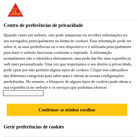
You are accessing "Sika Brasil", it seems you are accessing it
from "Estados Unidos". We have a dedicated website for your
country.
Centro de preferências de privacidade
TO
Quando visita um website, este pode armazenar ou recolher informações no
STAY ON THE SIKA
SELECT A
seu navegador, principalmente na forma de cookies. Esta informação pode ser
SIKA
BRASIL WEBSITE
COUNTRY
sobre si, as suas preferências ou o seu dispositivo e é utilizada principalmente
USA
para fazer o website funcionar conforme o esperado. A informação
normalmente não o identifica diretamente, mas pode dar-lhe uma experiência
web mais personalizada. Uma vez que respeitamos o seu direito à privacidade,
Sika Brasil
pode optar por não permitir alguns tipos de cookies. Clique nos cabeçalhos
das diferentes categorias para saber mais e alterar as nossas configurações
predefinidas. No entanto, o bloqueio de alguns tipos de cookies pode afetar a
sua experiência no website e os serviços que podemos oferecer.
POLÍTICA DE COOKIE
ESTRATÉGIA
Confirmar as minhas escolhas
2028
Gerir preferências de cookies