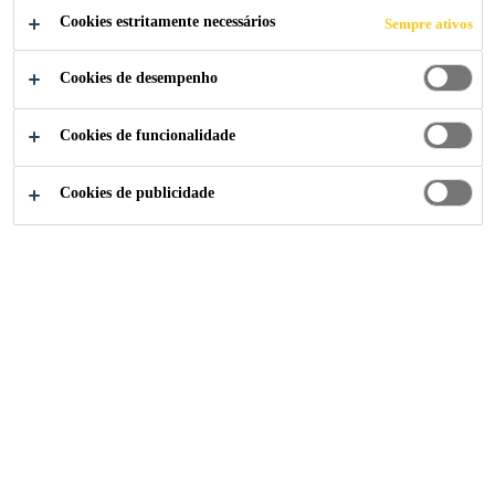
Cookies estritamente necessários
Sempre ativos
Cookies de desempenho
Institucional
Sustentabilidade
Estratégia 2028
Cookies de funcionalidade
Cookies de publicidade
Além das expectativas
A Sika aposta claramente no
crescimento sustentável e no
aumento do valor da empresa em
sua Estratégia 2028. A Estratégia se
baseia em quatro pilares-chave: