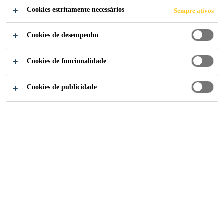
CONCRETO
Cookies estritamente necessários
Sempre ativos
Cookies de desempenho
Cookies de funcionalidade
Construção
Aditivos para misturas de concreto
Cookies de publicidade
Concreto, o material de construção
mais utilizado no mundo, tem uma
história que vem desde a época dos
romanos e do antigo Egito. Como o
concreto é duas vezes mais usado
em construção do que todos os