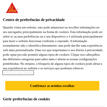
You are accessing "Sika Brasil", it seems you are accessing it
from "Estados Unidos". We have a dedicated website for your
country.
Centro de preferências de privacidade
TO
Quando visita um website, este pode armazenar ou recolher informações no
STAY ON THE SIKA
SELECT A
seu navegador, principalmente na forma de cookies. Esta informação pode ser
SIKA
BRASIL WEBSITE
COUNTRY
sobre si, as suas preferências ou o seu dispositivo e é utilizada principalmente
USA
para fazer o website funcionar conforme o esperado. A informação
normalmente não o identifica diretamente, mas pode dar-lhe uma experiência
web mais personalizada. Uma vez que respeitamos o seu direito à privacidade,
Sika Brasil
pode optar por não permitir alguns tipos de cookies. Clique nos cabeçalhos
das diferentes categorias para saber mais e alterar as nossas configurações
predefinidas. No entanto, o bloqueio de alguns tipos de cookies pode afetar a
sua experiência no website e os serviços que podemos oferecer.
POLÍTICA DE COOKIE
ADITIVOS PARA
Confirmar as minhas escolhas
MISTURAS DE
Gerir preferências de cookies