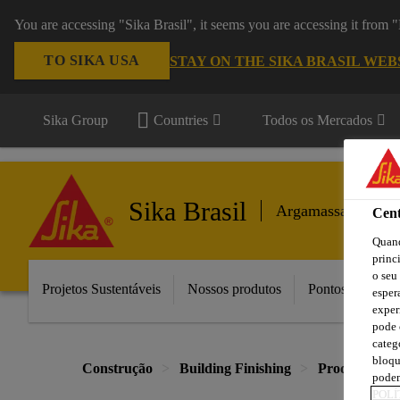
You are accessing "Sika Brasil", it seems you are accessing it from
TO SIKA USA
STAY ON THE SIKA BRASIL WEB
Sika Group
Countries
Todos os Mercados
Sika Brasil
Argamassas Colant
Cent
Quand
princ
o seu
Projetos Sustentáveis
Nossos produtos
Pontos de Vend
esper
exper
pode 
categ
bloqu
Construção
Building Finishing
Produtos e S
podem
POLÍ