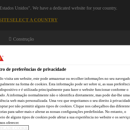
 "Estados Unidos". We have a dedicated website for your country.
SITE
SELECT A COUNTRY
Construção
es
ro de preferências de privacidade
o visita um website, este pode armazenar ou recolher informações no seu navegado
ipalmente na forma de cookies. Esta informação pode ser sobre si, as suas preferênci
 dispositivo e é utilizada principalmente para fazer o website funcionar conforme o
a
Downloads
Atendimento Técnico
Atendimento Comercia
ado. A informação normalmente não o identifica diretamente, mas pode dar-lhe uma
iência web mais personalizada. Uma vez que respeitamos o seu direito à privacidad
optar por não permitir alguns tipos de cookies. Clique nos cabeçalhos das diferente
orias para saber mais e alterar as nossas configurações predefinidas. No entanto, o
eio de alguns tipos de cookies pode afetar a sua experiência no website e os serviç
istemas para Fachadas
SikaWall®-412 Textura Acrílica Smooth 0
os oferecer.
TICA DE COOKIE