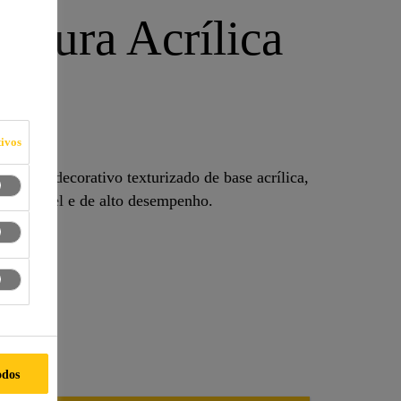
xtura Acrílica
ivos
mento decorativo texturizado de base acrílica,
te, lavável e de alto desempenho.
odos