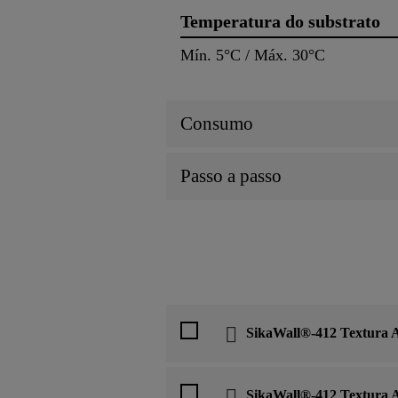
Temperatura do substrato
Mín. 5°C / Máx. 30°C
Consumo
Passo a passo
SikaWall®-412 Textura A
SikaWall®-412 Textura A