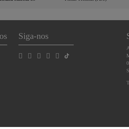
os
Siga-nos
A
0
S
T