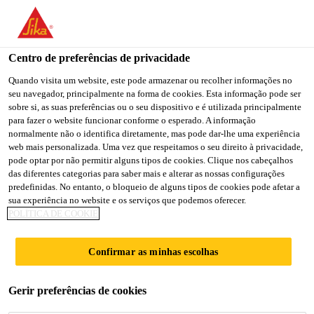
You are accessing "Sika Brasil", it seems you are accessing it
from "Estados Unidos". We have a dedicated website for your
country.
Centro de preferências de privacidade
Construção
...
SikaWall®-615 Textura DPR Sand Coar
TO
Quando visita um website, este pode armazenar ou recolher informações no
STAY ON THE SIKA
SELECT A
seu navegador, principalmente na forma de cookies. Esta informação pode ser
SIKA
BRASIL WEBSITE
COUNTRY
sobre si, as suas preferências ou o seu dispositivo e é utilizada principalmente
USA
para fazer o website funcionar conforme o esperado. A informação
normalmente não o identifica diretamente, mas pode dar-lhe uma experiência
web mais personalizada. Uma vez que respeitamos o seu direito à privacidade,
SikaWall®-615
Sika Brasil
pode optar por não permitir alguns tipos de cookies. Clique nos cabeçalhos
das diferentes categorias para saber mais e alterar as nossas configurações
predefinidas. No entanto, o bloqueio de alguns tipos de cookies pode afetar a
Textura DPR Sand
sua experiência no website e os serviços que podemos oferecer.
POLÍTICA DE COOKIE
Coarse 1.5
Confirmar as minhas escolhas
Revestimento acrílico para acabamento de
Gerir preferências de cookies
fachadas