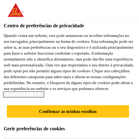
You are accessing "Sika Brasil", it seems you are accessing it
from "Estados Unidos". We have a dedicated website for your
country.
Centro de preferências de privacidade
Construção
...
SikaShield® P45 PE Tipo III AR 4 mm
TO
Quando visita um website, este pode armazenar ou recolher informações no
STAY ON THE SIKA
SELECT A
seu navegador, principalmente na forma de cookies. Esta informação pode ser
SIKA
BRASIL WEBSITE
COUNTRY
sobre si, as suas preferências ou o seu dispositivo e é utilizada principalmente
USA
para fazer o website funcionar conforme o esperado. A informação
normalmente não o identifica diretamente, mas pode dar-lhe uma experiência
web mais personalizada. Uma vez que respeitamos o seu direito à privacidade,
SikaShield® P45
Sika Brasil
pode optar por não permitir alguns tipos de cookies. Clique nos cabeçalhos
das diferentes categorias para saber mais e alterar as nossas configurações
predefinidas. No entanto, o bloqueio de alguns tipos de cookies pode afetar a
PE Tipo III AR 4
sua experiência no website e os serviços que podemos oferecer.
POLÍTICA DE COOKIE
mm
Confirmar as minhas escolhas
MANTA ASFÁLTICA ANTI RAIZ PARA
Gerir preferências de cookies
IMPERMEABILIZAÇÃO