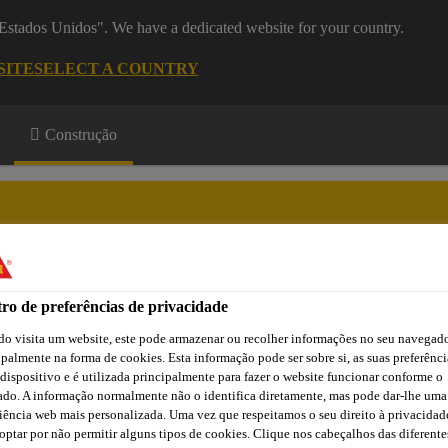
 "Estados Unidos". We have a dedicated website for your country.
SITE
SELECT A COUNTRY
Construção
ro de preferências de privacidade
a
Downloads
Atendimento Técnico
Atendimento Comercia
o visita um website, este pode armazenar ou recolher informações no seu navegado
ipalmente na forma de cookies. Esta informação pode ser sobre si, as suas preferênci
 dispositivo e é utilizada principalmente para fazer o website funcionar conforme o
ado. A informação normalmente não o identifica diretamente, mas pode dar-lhe uma
e Lajes de Concreto
Membrana Líquida Acrílica
SikaFill
iência web mais personalizada. Uma vez que respeitamos o seu direito à privacidad
optar por não permitir alguns tipos de cookies. Clique nos cabeçalhos das diferente