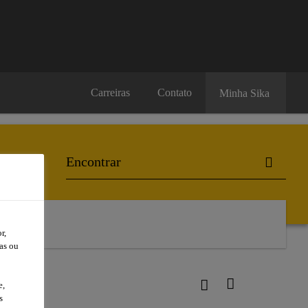
Carreiras
Contato
Minha Sika
l
r,
as ou
® Rápido
e,
s