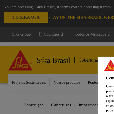
You are accessing "Sika Brasil", it seems you are accessing it from
TO SIKA USA
STAY ON THE SIKA BRASIL WEB
Sika Group
Countries
Todos os Mercados
Sika Brasil
Coberturas
Cent
Projetos Sustentáveis
Nossos produtos
Pontos de Vend
Quand
princ
o seu
esper
Construção
Coberturas
Impermeabilização d
exper
pode 