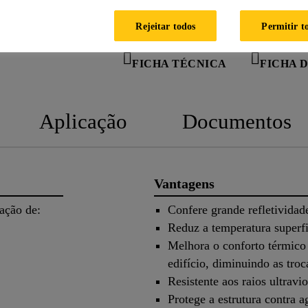
Rejeitar todos
Permitir t
FICHA TÉCNICA
FICHA 
Aplicação
Documentos
Vantagens
lização de:
Confere grande refletividade
Reduz a temperatura superfic
Melhora o conforto térmico 
edifício, diminuindo as troc
Resistente aos raios ultravio
Protege a estrutura contra 