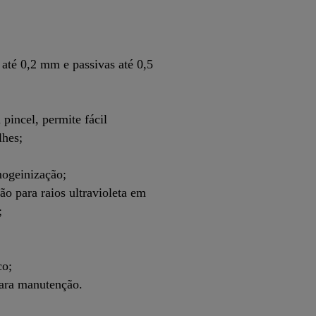
s até 0,2 mm e passivas até 0,5
 pincel, permite fácil
lhes;
mogeinização;
o para raios ultravioleta em
;
co;
para manutenção.