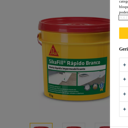
categ
bloqu
podem
POLÍ
Geri