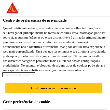
You are accessing "Sika Brasil", it seems you are accessing it
from "Estados Unidos". We have a dedicated website for your
country.
Centro de preferências de privacidade
Construção
...
Sika® Igolflex® Preto
TO
Quando visita um website, este pode armazenar ou recolher informações no
STAY ON THE SIKA
SELECT A
seu navegador, principalmente na forma de cookies. Esta informação pode ser
SIKA
BRASIL WEBSITE
COUNTRY
sobre si, as suas preferências ou o seu dispositivo e é utilizada principalmente
USA
para fazer o website funcionar conforme o esperado. A informação
normalmente não o identifica diretamente, mas pode dar-lhe uma experiência
web mais personalizada. Uma vez que respeitamos o seu direito à privacidade,
Sika® Igolflex®
Sika Brasil
pode optar por não permitir alguns tipos de cookies. Clique nos cabeçalhos
das diferentes categorias para saber mais e alterar as nossas configurações
predefinidas. No entanto, o bloqueio de alguns tipos de cookies pode afetar a
Preto
sua experiência no website e os serviços que podemos oferecer.
POLÍTICA DE COOKIE
Manta líquida impermeabilizante de
Confirmar as minhas escolhas
asfalto
Sika® Igolflex® Preto é um impermeabilizante
Gerir preferências de cookies
flexível, moldado no local, monocomponente, a base