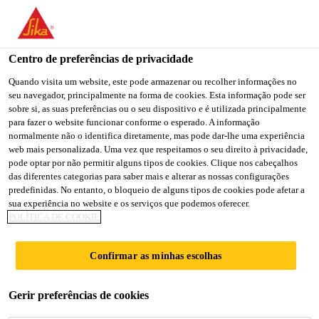
You are accessing "Sika Brasil", it seems you are accessing it
from "Estados Unidos". We have a dedicated website for your
country.
Centro de preferências de privacidade
TO
Quando visita um website, este pode armazenar ou recolher informações no
STAY ON THE SIKA
SELECT A
seu navegador, principalmente na forma de cookies. Esta informação pode ser
SIKA
BRASIL WEBSITE
COUNTRY
sobre si, as suas preferências ou o seu dispositivo e é utilizada principalmente
USA
para fazer o website funcionar conforme o esperado. A informação
normalmente não o identifica diretamente, mas pode dar-lhe uma experiência
web mais personalizada. Uma vez que respeitamos o seu direito à privacidade,
Sika Brasil
pode optar por não permitir alguns tipos de cookies. Clique nos cabeçalhos
das diferentes categorias para saber mais e alterar as nossas configurações
predefinidas. No entanto, o bloqueio de alguns tipos de cookies pode afetar a
sua experiência no website e os serviços que podemos oferecer.
POLÍTICA DE COOKIE
HIDROFUGANT
Confirmar as minhas escolhas
E (BASE
Gerir preferências de cookies