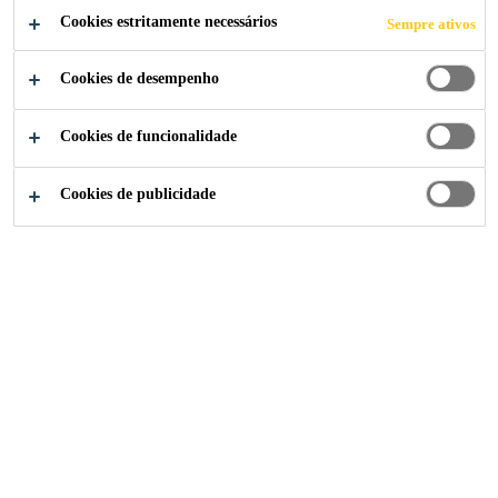
e grande flexibilidade. É recomendado para compor
Cookies estritamente necessários
Sempre ativos
o sistema de impermeabilização multicamadas com
Maior flexibilidade e maior resistência;
Sika® Manta Asfáltica.
Cookies de desempenho
Excelente aderência;
Espessura definida e constante;
Cookies de funcionalidade
ATENDIMENTO ESPECIALIZADO
Cookies de publicidade