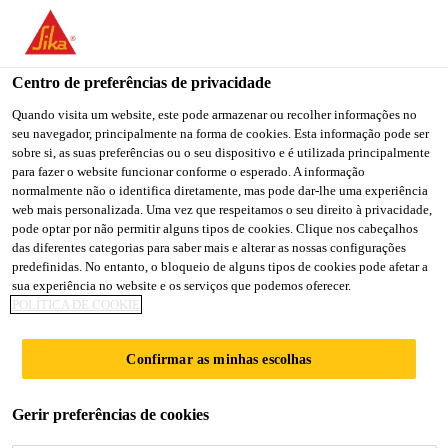
You are accessing "Sika Brasil", it seems you are accessing it
from "Estados Unidos". We have a dedicated website for your
country.
Centro de preferências de privacidade
Construção
...
Sika® Lâmina Asfáltica Alumínio
TO
Quando visita um website, este pode armazenar ou recolher informações no
STAY ON THE SIKA
SELECT A
seu navegador, principalmente na forma de cookies. Esta informação pode ser
SIKA
BRASIL WEBSITE
COUNTRY
sobre si, as suas preferências ou o seu dispositivo e é utilizada principalmente
USA
para fazer o website funcionar conforme o esperado. A informação
normalmente não o identifica diretamente, mas pode dar-lhe uma experiência
web mais personalizada. Uma vez que respeitamos o seu direito à privacidade,
Sika® Lâmina
Sika Brasil
pode optar por não permitir alguns tipos de cookies. Clique nos cabeçalhos
das diferentes categorias para saber mais e alterar as nossas configurações
predefinidas. No entanto, o bloqueio de alguns tipos de cookies pode afetar a
Asfáltica Alumínio
sua experiência no website e os serviços que podemos oferecer.
POLÍTICA DE COOKIE
Sika® Lâmina Asfáltica Alumínio é um produto
Confirmar as minhas escolhas
impermeabilizante pré-fabricada à base de asfalto
modificado com polímeros e estruturada com
polietileno e autoprotegida na face exposta com um
Gerir preferências de cookies
Ler mais (+)
filme de alumínio com alta resistência aos raios UV