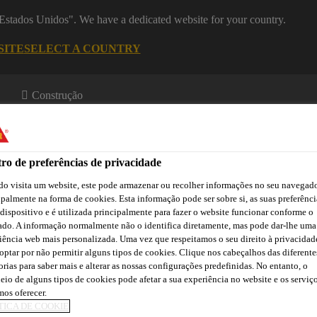
 "Estados Unidos". We have a dedicated website for your country.
SITE
SELECT A COUNTRY
Construção
ro de preferências de privacidade
ntos
o visita um website, este pode armazenar ou recolher informações no seu navegado
ipalmente na forma de cookies. Esta informação pode ser sobre si, as suas preferênci
 dispositivo e é utilizada principalmente para fazer o website funcionar conforme o
ado. A informação normalmente não o identifica diretamente, mas pode dar-lhe uma
a
Downloads
Atendimento Técnico
Atendimento Comercia
iência web mais personalizada. Uma vez que respeitamos o seu direito à privacidad
optar por não permitir alguns tipos de cookies. Clique nos cabeçalhos das diferente
orias para saber mais e alterar as nossas configurações predefinidas. No entanto, o
eio de alguns tipos de cookies pode afetar a sua experiência no website e os serviç
l
SikaWall®-10 Primer Acrílico
os oferecer.
TICA DE COOKIE