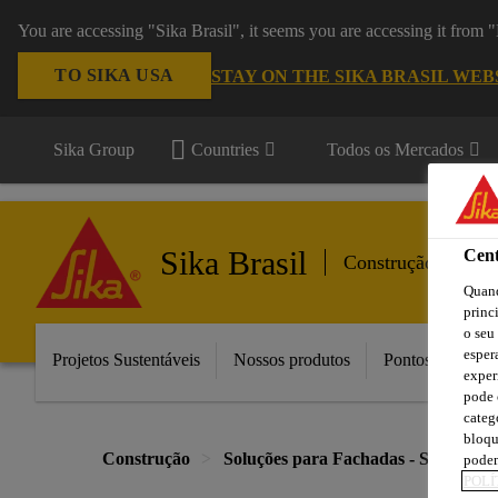
You are accessing "Sika Brasil", it seems you are accessing it from
TO SIKA USA
STAY ON THE SIKA BRASIL WEB
Sika Group
Countries
Todos os Mercados
Sika Brasil
Cent
Construção Segme
Quand
princ
o seu
esper
Projetos Sustentáveis
Nossos produtos
Pontos de Vend
exper
pode 
categ
bloqu
Construção
Soluções para Fachadas - Sika Brasi
podem
POLÍ