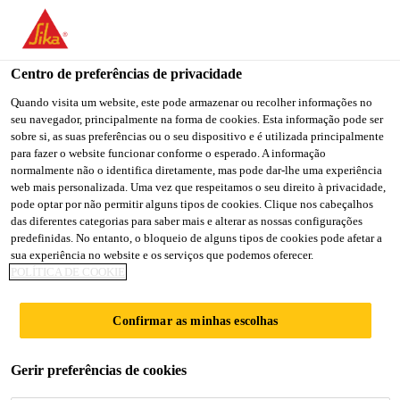
You are accessing "Sika Brasil", it seems you are accessing it
from "Estados Unidos". We have a dedicated website for your
country.
Centro de preferências de privacidade
Construção
...
Sikawall® -1021 DRY Basecoat Adesiv
TO
Quando visita um website, este pode armazenar ou recolher informações no
STAY ON THE SIKA
SELECT A
seu navegador, principalmente na forma de cookies. Esta informação pode ser
SIKA
BRASIL WEBSITE
COUNTRY
sobre si, as suas preferências ou o seu dispositivo e é utilizada principalmente
USA
para fazer o website funcionar conforme o esperado. A informação
normalmente não o identifica diretamente, mas pode dar-lhe uma experiência
web mais personalizada. Uma vez que respeitamos o seu direito à privacidade,
Sikawall® -1021
Sika Brasil
pode optar por não permitir alguns tipos de cookies. Clique nos cabeçalhos
das diferentes categorias para saber mais e alterar as nossas configurações
predefinidas. No entanto, o bloqueio de alguns tipos de cookies pode afetar a
DRY Basecoat
sua experiência no website e os serviços que podemos oferecer.
POLÍTICA DE COOKIE
Adesivo
Confirmar as minhas escolhas
Argamassa basecoat e adesivo para o
Gerir preferências de cookies
sistema EIFS