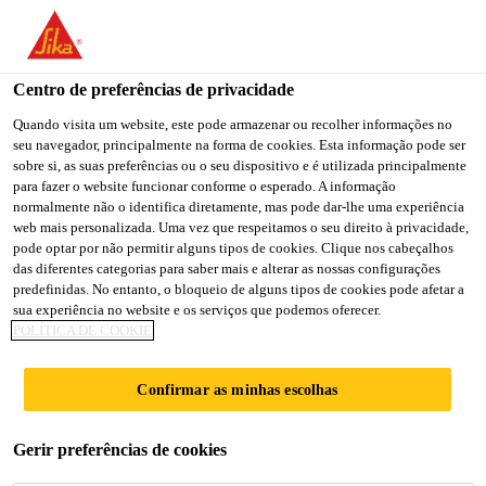
You are accessing "Sika Brasil", it seems you are accessing it
from "Estados Unidos". We have a dedicated website for your
country.
Centro de preferências de privacidade
Construção
...
SikaWall®-445 Proteção Semi-brilho B
TO
Quando visita um website, este pode armazenar ou recolher informações no
STAY ON THE SIKA
SELECT A
seu navegador, principalmente na forma de cookies. Esta informação pode ser
SIKA
BRASIL WEBSITE
COUNTRY
sobre si, as suas preferências ou o seu dispositivo e é utilizada principalmente
USA
para fazer o website funcionar conforme o esperado. A informação
normalmente não o identifica diretamente, mas pode dar-lhe uma experiência
web mais personalizada. Uma vez que respeitamos o seu direito à privacidade,
SikaWall®-445
Sika Brasil
pode optar por não permitir alguns tipos de cookies. Clique nos cabeçalhos
das diferentes categorias para saber mais e alterar as nossas configurações
predefinidas. No entanto, o bloqueio de alguns tipos de cookies pode afetar a
Proteção Semi-
sua experiência no website e os serviços que podemos oferecer.
POLÍTICA DE COOKIE
brilho BR
Confirmar as minhas escolhas
SikaWall®-445 Proteção Semi-brilho BR é
um verniz 100 % acrílico para revestimentos de
Gerir preferências de cookies
fachadas e paredes de concreto.