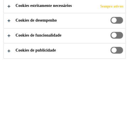
retração compensada.
Cookies estritamente necessários
Sempre ativos
Cookies de desempenho
Testado para resistência à fadiga de acordo com o
fib Model Code 2010;
Cookies de funcionalidade
Altas resistências;
Consistência fluída;
Cookies de publicidade
ATENDIMENTO ESPECIALIZADO
FICHA
FICHA DE
TODOS
TÉCNICA
SEGURANÇA
DOCUMENTOS
Visão Geral
Detalhes
Aplicaç