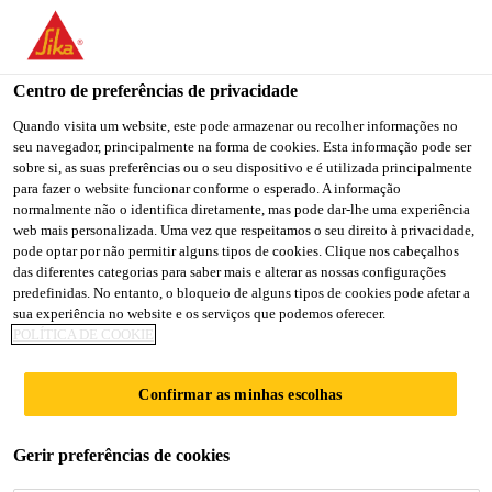
You are accessing "Sika Brasil", it seems you are accessing it
from "Estados Unidos". We have a dedicated website for your
country.
Centro de preferências de privacidade
Construção
...
SikaGrout®-3201 BR
TO
Quando visita um website, este pode armazenar ou recolher informações no
STAY ON THE SIKA
SELECT A
seu navegador, principalmente na forma de cookies. Esta informação pode ser
SIKA
BRASIL WEBSITE
COUNTRY
sobre si, as suas preferências ou o seu dispositivo e é utilizada principalmente
USA
para fazer o website funcionar conforme o esperado. A informação
normalmente não o identifica diretamente, mas pode dar-lhe uma experiência
web mais personalizada. Uma vez que respeitamos o seu direito à privacidade,
SikaGrout®-3201
Sika Brasil
pode optar por não permitir alguns tipos de cookies. Clique nos cabeçalhos
das diferentes categorias para saber mais e alterar as nossas configurações
predefinidas. No entanto, o bloqueio de alguns tipos de cookies pode afetar a
BR
sua experiência no website e os serviços que podemos oferecer.
POLÍTICA DE COOKIE
Graute testado para Uso em Torres Eólicas
Confirmar as minhas escolhas
(OnShore) - Resistente à fadiga
®
SikaGrout
3201 BR é um graute cimentício,
Gerir preferências de cookies
monocomponente, de altas resistências mecânicas e